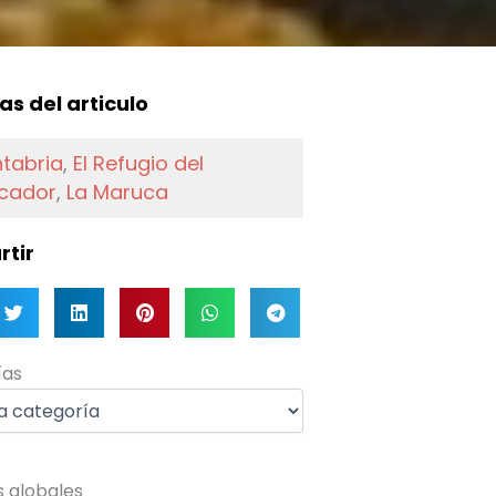
f
as del articulo
tabria
,
El Refugio del
cador
,
La Maruca
tir
as
ías
s globales