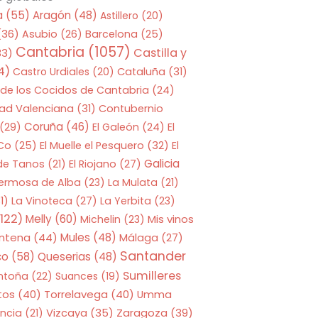
a
(55)
Aragón
(48)
Astillero
(20)
(36)
Asubio
(26)
Barcelona
(25)
Cantabria
(1057)
Castilla y
33)
4)
Castro Urdiales
(20)
Cataluña
(31)
 de los Cocidos de Cantabria
(24)
ad Valenciana
(31)
Contubernio
Coruña
(46)
(29)
El Galeón
(24)
El
 Co
(25)
El Muelle el Pesquero
(32)
El
Galicia
 de Tanos
(21)
El Riojano
(27)
Hermosa de Alba
(23)
La Mulata
(21)
1)
La Vinoteca
(27)
La Yerbita
(23)
122)
Melly
(60)
Mis vinos
Michelin
(23)
entena
(44)
Mules
(48)
Málaga
(27)
Santander
co
(58)
Queserias
(48)
Sumilleres
ntoña
(22)
Suances
(19)
tos
(40)
Torrelavega
(40)
Umma
Zaragoza
(39)
ncia
(21)
Vizcaya
(35)