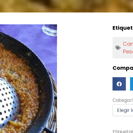
Etiquet
Can
Pes
Compar
Categorí
Categor
Etiqueta