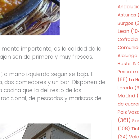
Andaluci
Asturias
Burgos
(
Leon
(10
Cofradia
Comunid
lmente importante, es la calidad de la
Alalunga
ajan son de primera y muy frescas.
Hostel &
Pericote
a’, a mano izquierda según se baja. El
(65)
La 
a, dos comedores y un bar. Disponen de
Laredo
(3
 cocina que la del resto de los
Madrid
(
tradicional, de pescados y mariscos de
de cuar
Pais Vas
(361)
Sa
(108)
Tin
(34)
Vale