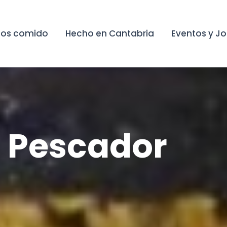
os comido
Hecho en Cantabria
Eventos y J
l Pescador