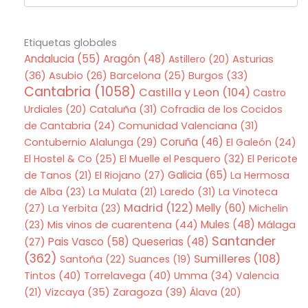
Etiquetas globales
Andalucia
(55)
Aragón
(48)
Asturias
Astillero
(20)
(36)
Asubio
(26)
Barcelona
(25)
Burgos
(33)
Cantabria
(1058)
Castilla y Leon
(104)
Castro
Urdiales
(20)
Cataluña
(31)
Cofradia de los Cocidos
de Cantabria
(24)
Comunidad Valenciana
(31)
Coruña
(46)
Contubernio Alalunga
(29)
El Galeón
(24)
El Hostel & Co
(25)
El Muelle el Pesquero
(32)
El Pericote
Galicia
(65)
de Tanos
(21)
El Riojano
(27)
La Hermosa
de Alba
(23)
La Mulata
(21)
Laredo
(31)
La Vinoteca
Madrid
(122)
Melly
(60)
(27)
La Yerbita
(23)
Michelin
Mis vinos de cuarentena
(44)
Mules
(48)
(23)
Málaga
Santander
Pais Vasco
(58)
Queserias
(48)
(27)
(362)
Sumilleres
(108)
Santoña
(22)
Suances
(19)
Tintos
(40)
Torrelavega
(40)
Umma
(34)
Valencia
Zaragoza
(39)
(21)
Vizcaya
(35)
Álava
(20)