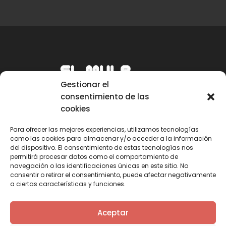
Gestionar el
consentimiento de las
cookies
Para ofrecer las mejores experiencias, utilizamos tecnologías
como las cookies para almacenar y/o acceder a la información
Email
del dispositivo. El consentimiento de estas tecnologías nos
permitirá procesar datos como el comportamiento de
mule@mulecarajonero.com
navegación o las identificaciones únicas en este sitio. No
consentir o retirar el consentimiento, puede afectar negativamente
a ciertas características y funciones.
Síguenos en redes sociales
F
T
Y
I
Aceptar
a
w
o
n