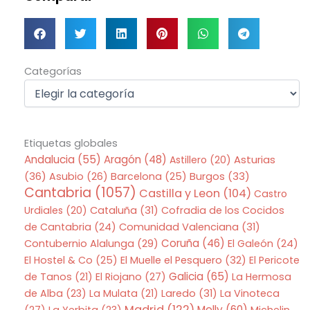
Categorías
Categorías
Etiquetas globales
Andalucia
(55)
Aragón
(48)
Asturias
Astillero
(20)
(36)
Asubio
(26)
Barcelona
(25)
Burgos
(33)
Cantabria
(1057)
Castilla y Leon
(104)
Castro
Urdiales
(20)
Cataluña
(31)
Cofradia de los Cocidos
de Cantabria
(24)
Comunidad Valenciana
(31)
Coruña
(46)
Contubernio Alalunga
(29)
El Galeón
(24)
El Hostel & Co
(25)
El Muelle el Pesquero
(32)
El Pericote
Galicia
(65)
de Tanos
(21)
El Riojano
(27)
La Hermosa
de Alba
(23)
La Mulata
(21)
Laredo
(31)
La Vinoteca
Madrid
(122)
Melly
(60)
(27)
La Yerbita
(23)
Michelin