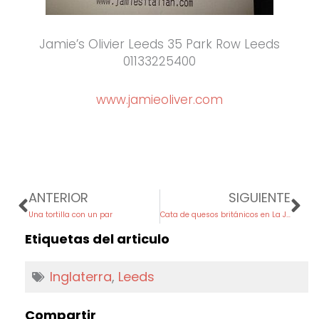
Jamie’s Olivier Leeds 35 Park Row Leeds
01133225400
www.jamieoliver.com
Prev
Ne
ANTERIOR
SIGUIENTE
Una tortilla con un par
Cata de quesos británicos en La Jarradilla 2012
Etiquetas del articulo
Inglaterra
,
Leeds
Compartir