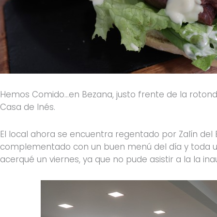
Hemos Comido…en Bezana, justo frente de la rotonda
Casa de Inés.
El local ahora se encuentra regentado por Zalín del 
complementado con un buen menú del día y toda un
acerqué un viernes, ya que no pude asistir a la la in