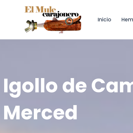
Ir
al
contenido
Inicio
Hem
Igollo de Ca
Merced