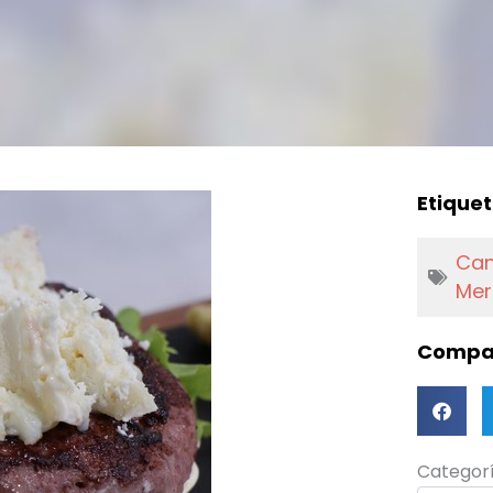
Etiquet
Can
Mer
Compar
Categorí
Categor