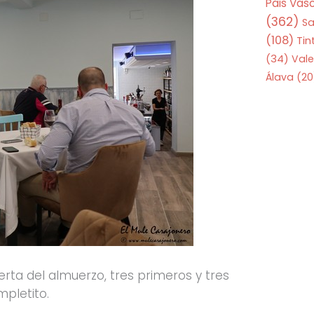
Pais Vas
(362)
S
(108)
Tin
(34)
Vale
Álava
(20
rta del almuerzo, tres primeros y tres
pletito.