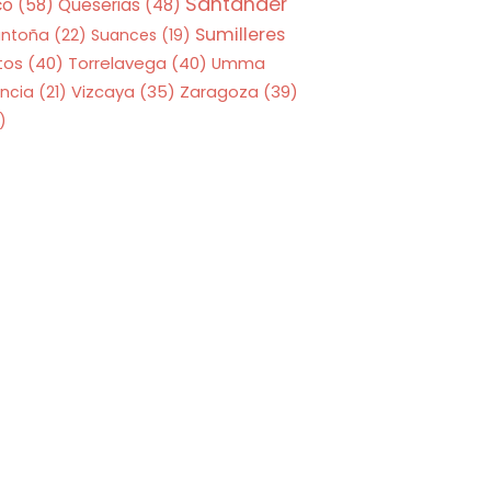
Santander
co
(58)
Queserias
(48)
Sumilleres
antoña
(22)
Suances
(19)
tos
(40)
Torrelavega
(40)
Umma
Zaragoza
(39)
ncia
(21)
Vizcaya
(35)
)