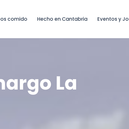
os comido
Hecho en Cantabria
Eventos y J
margo La