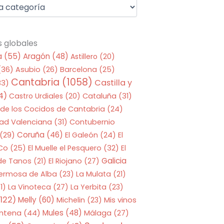
s globales
a
(55)
Aragón
(48)
Astillero
(20)
(36)
Asubio
(26)
Barcelona
(25)
Cantabria
(1058)
Castilla y
33)
4)
Castro Urdiales
(20)
Cataluña
(31)
 de los Cocidos de Cantabria
(24)
ad Valenciana
(31)
Contubernio
Coruña
(46)
(29)
El Galeón
(24)
El
 Co
(25)
El Muelle el Pesquero
(32)
El
Galicia
 de Tanos
(21)
El Riojano
(27)
Hermosa de Alba
(23)
La Mulata
(21)
1)
La Vinoteca
(27)
La Yerbita
(23)
122)
Melly
(60)
Mis vinos
Michelin
(23)
entena
(44)
Mules
(48)
Málaga
(27)