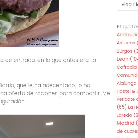
Etiqueta
Andaluci
Asturias
Burgos
(
Leon
(10
 de entrada, en lo que antes era La
Cofradia
Comunid
Alalunga
Barrio, que le ha adecentado, lo ha
Hostel &
a oferta de raciones para compartir. Me
Pericote
auguración.
(65)
La 
Laredo
(3
Madrid
(
de cuar