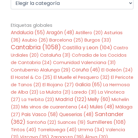
Etiquetas globales
Andalucia
(55)
Aragón
(48)
Asturias
Astillero
(20)
(36)
Asubio
(26)
Barcelona
(25)
Burgos
(33)
Cantabria
(1058)
Castilla y Leon
(104)
Castro
Urdiales
(20)
Cataluña
(31)
Cofradia de los Cocidos
de Cantabria
(24)
Comunidad Valenciana
(31)
Coruña
(46)
Contubernio Alalunga
(29)
El Galeón
(24)
El Hostel & Co
(25)
El Muelle el Pesquero
(32)
El Pericote
Galicia
(65)
de Tanos
(21)
El Riojano
(27)
La Hermosa
de Alba
(23)
La Mulata
(21)
Laredo
(31)
La Vinoteca
Madrid
(122)
Melly
(60)
(27)
La Yerbita
(23)
Michelin
Mis vinos de cuarentena
(44)
Mules
(48)
(23)
Málaga
Santander
Pais Vasco
(58)
Queserias
(48)
(27)
(362)
Sumilleres
(108)
Santoña
(22)
Suances
(19)
Tintos
(40)
Torrelavega
(40)
Umma
(34)
Valencia
Zaragoza
(39)
(21)
Vizcaya
(35)
Álava
(20)