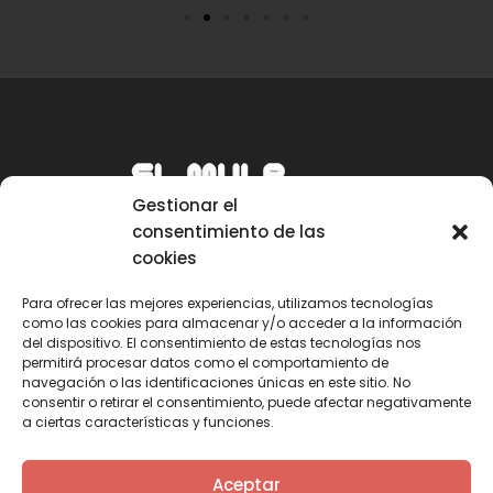
Gestionar el
consentimiento de las
cookies
Para ofrecer las mejores experiencias, utilizamos tecnologías
como las cookies para almacenar y/o acceder a la información
Email
del dispositivo. El consentimiento de estas tecnologías nos
permitirá procesar datos como el comportamiento de
mule@mulecarajonero.com
navegación o las identificaciones únicas en este sitio. No
consentir o retirar el consentimiento, puede afectar negativamente
a ciertas características y funciones.
Síguenos en redes sociales
F
T
Y
I
Aceptar