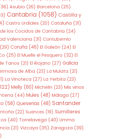
(36)
Asubio
(26)
Barcelona
(25)
Cantabria
(1058)
Castilla y
33)
4)
Castro Urdiales
(20)
Cataluña
(31)
 de los Cocidos de Cantabria
(24)
ad Valenciana
(31)
Contubernio
Coruña
(46)
(29)
El Galeón
(24)
El
 Co
(25)
El Muelle el Pesquero
(32)
El
Galicia
 de Tanos
(21)
El Riojano
(27)
Hermosa de Alba
(23)
La Mulata
(21)
1)
La Vinoteca
(27)
La Yerbita
(23)
122)
Melly
(60)
Mis vinos
Michelin
(23)
entena
(44)
Mules
(48)
Málaga
(27)
Santander
co
(58)
Queserias
(48)
Sumilleres
antoña
(22)
Suances
(19)
tos
(40)
Torrelavega
(40)
Umma
Zaragoza
(39)
ncia
(21)
Vizcaya
(35)
)