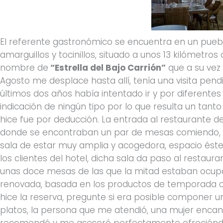
El referente gastronómico se encuentra en un pue
amarguillos y tocinillos, situado a unos 13 kilómetros
nombre de
“Estrella del Bajo Carrión”
que a su vez 
Agosto me desplace hasta allí, tenía una visita pen
últimos dos años había intentado ir y por diferentes
indicación de ningún tipo por lo que resulta un tant
hice fue por deducción. La entrada al restaurante de
donde se encontraban un par de mesas comiendo, 
sala de estar muy amplia y acogedora, espacio éste
los clientes del hotel, dicha sala da paso al restaur
unas doce mesas de las que la mitad estaban ocupad
renovada, basada en los productos de temporada c
hice la reserva, pregunte si era posible componer 
platos, la persona que me atendió, una mujer enc
recomendó y me asesoró perfectamente ofreciénd