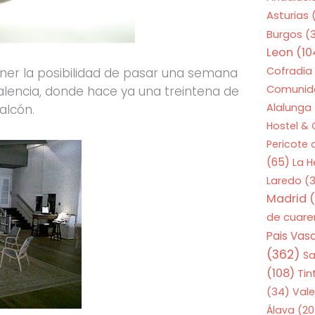
Asturias
Burgos
(
Leon
(10
Cofradia
tener la posibilidad de pasar una semana
Comunid
Palencia, donde hace ya una treintena de
Alalunga
alcón.
Hostel &
Pericote
(65)
La 
Laredo
(3
Madrid
(
de cuar
Pais Vas
(362)
S
(108)
Tin
(34)
Vale
Álava
(20