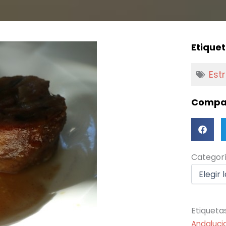
Etiquet
Est
Compar
Categorí
Categor
Etiqueta
Andaluci