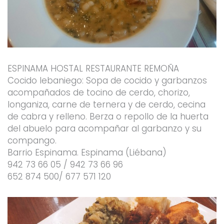
ESPINAMA HOSTAL RESTAURANTE REMOÑA
Cocido lebaniego: Sopa de cocido y garbanzos
acompañados de tocino de cerdo, chorizo,
longaniza, carne de ternera y de cerdo, cecina
de cabra y relleno. Berza o repollo de la huerta
del abuelo para acompañar al garbanzo y su
compango.
Barrio Espinama. Espinama (Liébana)
942 73 66 05 / 942 73 66 96
652 874 500/ 677 571 120