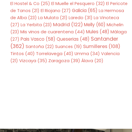
El Hostel & Co
(25)
El Muelle el Pesquero
(32)
El Pericote
Galicia
(65)
de Tanos
(21)
El Riojano
(27)
La Hermosa
de Alba
(23)
La Mulata
(21)
Laredo
(31)
La Vinoteca
Madrid
(122)
Melly
(60)
(27)
La Yerbita
(23)
Michelin
Mis vinos de cuarentena
(44)
Mules
(48)
(23)
Málaga
Santander
Pais Vasco
(58)
Queserias
(48)
(27)
(362)
Sumilleres
(108)
Santoña
(22)
Suances
(19)
Tintos
(40)
Torrelavega
(40)
Umma
(34)
Valencia
Zaragoza
(39)
(21)
Vizcaya
(35)
Álava
(20)