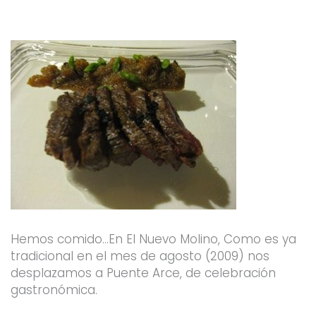
o
r
e
r
k
a
-
m
f
Hemos comido…En El Nuevo Molino, Como es ya
tradicional en el mes de agosto (2009) nos
desplazamos a Puente Arce, de celebración
gastronómica.