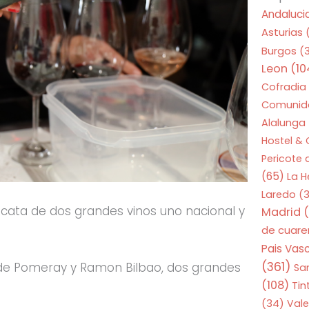
Andaluci
Asturias
Burgos
(
Leon
(10
Cofradia
Comunid
Alalunga
Hostel &
Pericote
(65)
La 
Laredo
(3
a cata de dos grandes vinos uno nacional y
Madrid
(
de cuar
Pais Vas
(361)
a de Pomeray y Ramon Bilbao, dos grandes
Sa
(108)
Tin
(34)
Vale