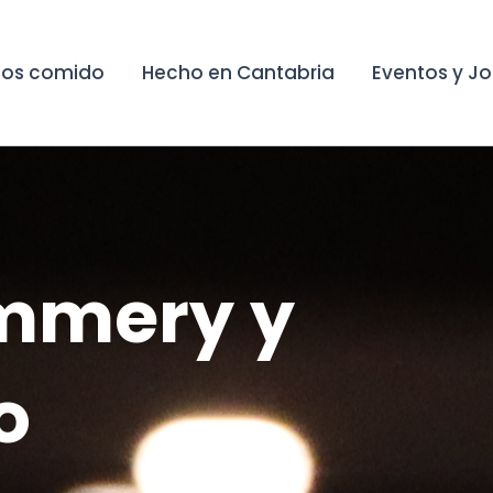
os comido
Hecho en Cantabria
Eventos y J
ommery y
o