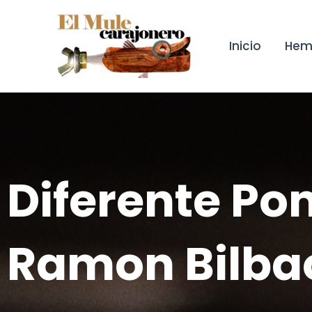
Ir
al
contenido
Inicio
Hem
Diferente P
Ramon Bilba