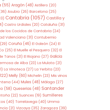
a
(55)
Aragón
(48)
Astillero
(20)
(36)
Asubio
(26)
Barcelona
(25)
Cantabria
(1057)
Castilla y
33)
4)
Castro Urdiales
(20)
Cataluña
(31)
 de los Cocidos de Cantabria
(24)
ad Valenciana
(31)
Contubernio
Coruña
(46)
(29)
El Galeón
(24)
El
 Co
(25)
El Muelle el Pesquero
(32)
El
Galicia
 de Tanos
(21)
El Riojano
(27)
Hermosa de Alba
(23)
La Mulata
(21)
1)
La Vinoteca
(27)
La Yerbita
(23)
122)
Melly
(60)
Mis vinos
Michelin
(23)
entena
(44)
Mules
(48)
Málaga
(27)
Santander
co
(58)
Queserias
(48)
Sumilleres
ntoña
(22)
Suances
(19)
tos
(40)
Torrelavega
(40)
Umma
Zaragoza
(39)
ncia
(21)
Vizcaya
(35)