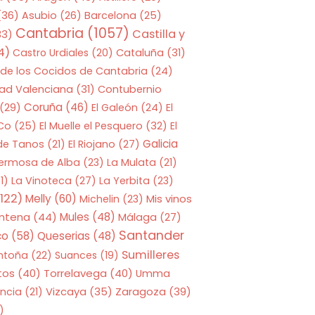
(36)
Asubio
(26)
Barcelona
(25)
Cantabria
(1057)
Castilla y
33)
4)
Castro Urdiales
(20)
Cataluña
(31)
 de los Cocidos de Cantabria
(24)
ad Valenciana
(31)
Contubernio
Coruña
(46)
(29)
El Galeón
(24)
El
 Co
(25)
El Muelle el Pesquero
(32)
El
Galicia
 de Tanos
(21)
El Riojano
(27)
Hermosa de Alba
(23)
La Mulata
(21)
1)
La Vinoteca
(27)
La Yerbita
(23)
122)
Melly
(60)
Mis vinos
Michelin
(23)
entena
(44)
Mules
(48)
Málaga
(27)
Santander
co
(58)
Queserias
(48)
Sumilleres
ntoña
(22)
Suances
(19)
tos
(40)
Torrelavega
(40)
Umma
Zaragoza
(39)
ncia
(21)
Vizcaya
(35)
)