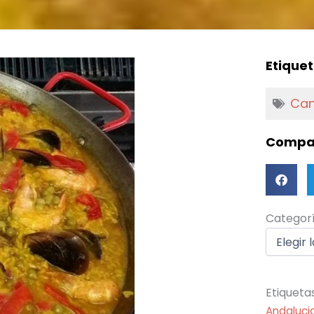
Etiquet
Can
Compar
Categorí
Categor
Etiqueta
Andaluci