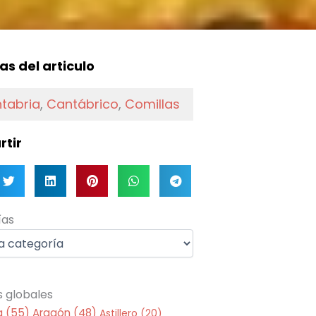
f
as del articulo
tabria
,
Cantábrico
,
Comillas
tir
as
ías
s globales
a
(55)
Aragón
(48)
Astillero
(20)