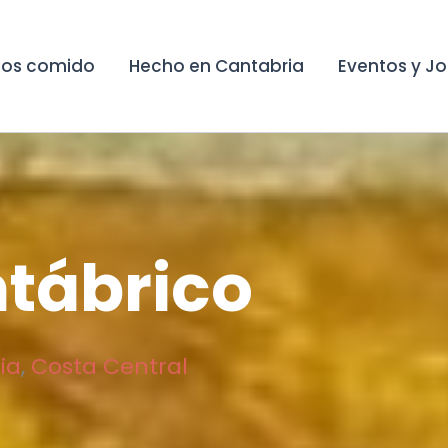
os comido
Hecho en Cantabria
Eventos y J
tábrico
ia
,
Costa Central