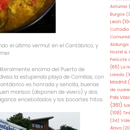
Asturias
Burgos
(
Leon
(10
Cofradia
Comunid
Alalunga
 el último vermut en el Cantábrico, y
Hostel &
omer.
Pericote
(65)
La 
 literalmente encima del Puerto de
Laredo
(3
divisa la estupenda playa de Comillas, con
Madrid
(
antábrico es honrada y sencilla, buenas
de cuar
uen marisco (disponen de vivero) y dos
Pais Vas
anos encebollados y los bocartes fritos.
(361)
Sa
(108)
Tin
(34)
Vale
Álava
(20