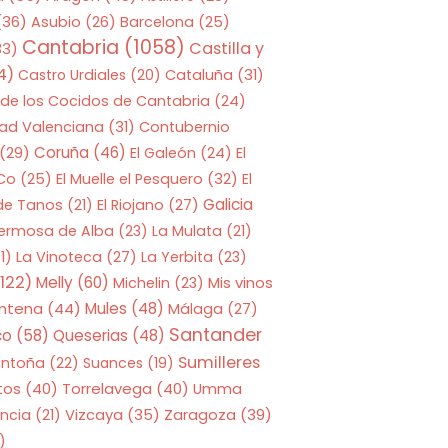
(36)
Asubio
(26)
Barcelona
(25)
Cantabria
(1058)
Castilla y
33)
4)
Castro Urdiales
(20)
Cataluña
(31)
 de los Cocidos de Cantabria
(24)
ad Valenciana
(31)
Contubernio
Coruña
(46)
(29)
El Galeón
(24)
El
 Co
(25)
El Muelle el Pesquero
(32)
El
Galicia
 de Tanos
(21)
El Riojano
(27)
Hermosa de Alba
(23)
La Mulata
(21)
1)
La Vinoteca
(27)
La Yerbita
(23)
122)
Melly
(60)
Mis vinos
Michelin
(23)
entena
(44)
Mules
(48)
Málaga
(27)
Santander
co
(58)
Queserias
(48)
Sumilleres
antoña
(22)
Suances
(19)
tos
(40)
Torrelavega
(40)
Umma
Zaragoza
(39)
ncia
(21)
Vizcaya
(35)
)