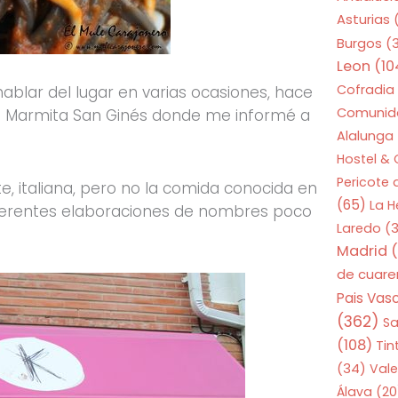
Asturias
Burgos
(
Leon
(10
Cofradia
ablar del lugar en varias ocasiones, hace
Comunid
de Marmita San Ginés donde me informé a
Alalunga
Hostel &
Pericote
e, italiana, pero no la comida conocida en
(65)
La 
iferentes elaboraciones de nombres poco
Laredo
(3
Madrid
(
de cuar
Pais Vas
(362)
S
(108)
Tin
(34)
Vale
Álava
(20