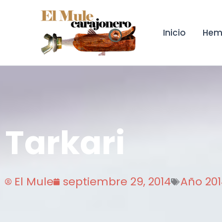
Ir
al
contenido
Inicio
Hem
Tarkari
El Mule
septiembre 29, 2014
Año 201