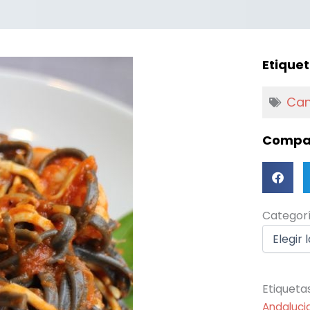
Etiquet
Can
Compar
Categorí
Categor
Etiqueta
Andaluci