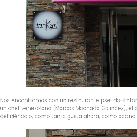
Nos encontramos con un restaurante pseudo-italian
un chef venezolano (Marcos Machado Galíndez), el c
definiéndolo, como tanto gusta ahora, como cocina 