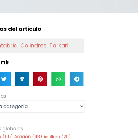
f
as del articulo
tabria
,
Colindres
,
Tarkari
tir
as
ías
s globales
a
(55)
Aragón
(48)
Astillero
(20)