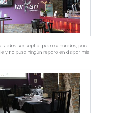
emasiados conceptos poco conocidos, pero
le y no puso ningún reparo en disipar mis