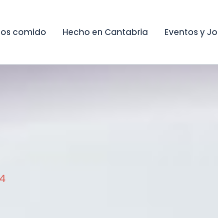
os comido
Hecho en Cantabria
Eventos y J
4