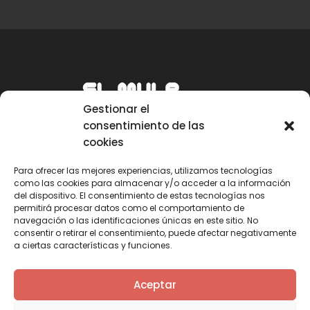
Gestionar el
consentimiento de las
cookies
Para ofrecer las mejores experiencias, utilizamos tecnologías
como las cookies para almacenar y/o acceder a la información
Email
del dispositivo. El consentimiento de estas tecnologías nos
permitirá procesar datos como el comportamiento de
mule@mulecarajonero.com
navegación o las identificaciones únicas en este sitio. No
consentir o retirar el consentimiento, puede afectar negativamente
a ciertas características y funciones.
Síguenos en redes sociales
F
T
Y
I
Aceptar
a
w
o
n