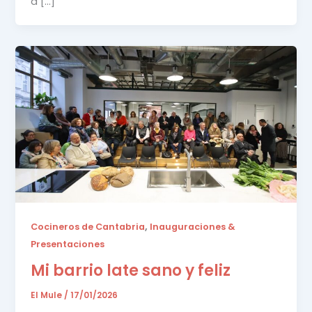
a […]
,
Cocineros de Cantabria
Inauguraciones &
Presentaciones
Mi barrio late sano y feliz
El Mule
/
17/01/2026