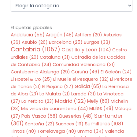
Etiquetas globales
Andalucia
(55)
Aragón
(48)
Asturias
Astillero
(20)
(36)
Asubio
(26)
Barcelona
(25)
Burgos
(33)
Cantabria
(1057)
Castilla y Leon
(104)
Castro
Urdiales
(20)
Cataluña
(31)
Cofradia de los Cocidos
de Cantabria
(24)
Comunidad Valenciana
(31)
Coruña
(46)
Contubernio Alalunga
(29)
El Galeón
(24)
El Hostel & Co
(25)
El Muelle el Pesquero
(32)
El Pericote
Galicia
(65)
de Tanos
(21)
El Riojano
(27)
La Hermosa
de Alba
(23)
La Mulata
(21)
Laredo
(31)
La Vinoteca
Madrid
(122)
Melly
(60)
(27)
La Yerbita
(23)
Michelin
Mis vinos de cuarentena
(44)
Mules
(48)
(23)
Málaga
Santander
Pais Vasco
(58)
Queserias
(48)
(27)
(361)
Sumilleres
(108)
Santoña
(22)
Suances
(19)
Tintos
(40)
Torrelavega
(40)
Umma
(34)
Valencia