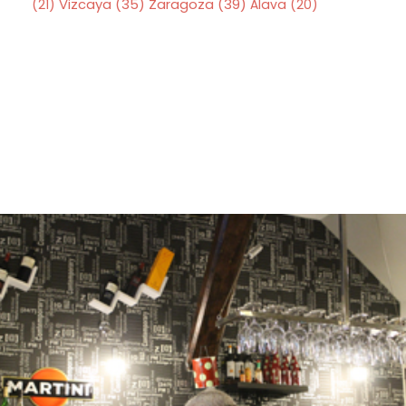
Zaragoza
(39)
(21)
Vizcaya
(35)
Álava
(20)