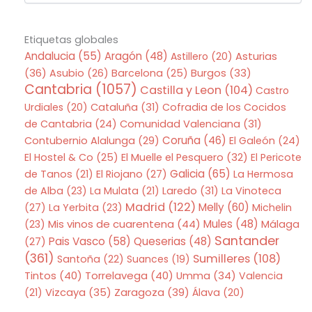
Etiquetas globales
Andalucia
(55)
Aragón
(48)
Asturias
Astillero
(20)
(36)
Asubio
(26)
Barcelona
(25)
Burgos
(33)
Cantabria
(1057)
Castilla y Leon
(104)
Castro
Urdiales
(20)
Cataluña
(31)
Cofradia de los Cocidos
de Cantabria
(24)
Comunidad Valenciana
(31)
Coruña
(46)
Contubernio Alalunga
(29)
El Galeón
(24)
El Hostel & Co
(25)
El Muelle el Pesquero
(32)
El Pericote
Galicia
(65)
de Tanos
(21)
El Riojano
(27)
La Hermosa
de Alba
(23)
La Mulata
(21)
Laredo
(31)
La Vinoteca
Madrid
(122)
Melly
(60)
(27)
La Yerbita
(23)
Michelin
Mis vinos de cuarentena
(44)
Mules
(48)
(23)
Málaga
Santander
Pais Vasco
(58)
Queserias
(48)
(27)
(361)
Sumilleres
(108)
Santoña
(22)
Suances
(19)
Tintos
(40)
Torrelavega
(40)
Umma
(34)
Valencia
Zaragoza
(39)
(21)
Vizcaya
(35)
Álava
(20)