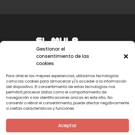
Gestionar el
consentimiento de las
cookies
Para ofrecer las mejores experiencias, utilizamos tecnologías
como las cookies para almacenar y/o acceder a la información
Email
del dispositivo. El consentimiento de estas tecnologías nos
permitirá procesar datos como el comportamiento de
mule@mulecarajonero.com
navegación o las identificaciones únicas en este sitio. No
consentir o retirar el consentimiento, puede afectar negativamente
a ciertas características y funciones.
Síguenos en redes sociales
F
T
Y
I
Aceptar
a
w
o
n