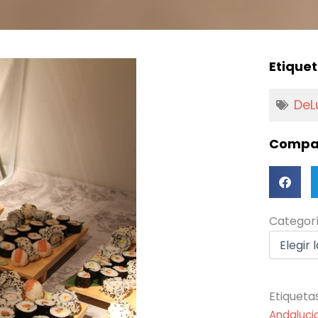
Etiquet
DeL
Compar
Categorí
Categor
Etiqueta
Andaluci