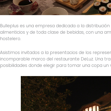
Bulleplus es una empresa dedicada a la distribución
alimenticios y de toda clase de bebidas, con una am
hostelero.
Asistimos invitados a la presentacios de los repres
incomparable marco del restaurante DeLuz. Una tra
posibilidades donde elegir para tomar una copa un