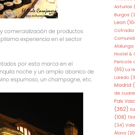
Asturias
Burgos
(
Leon
(10
Cofradia
 y comercialización de productos
Comunid
plísima experiencia en el sector
Alalunga
Hostel &
Pericote
entados por esta marca en el
(65)
La 
nquila noche y un amplio abanico de
Laredo
(3
 vino espumoso, un champagne, etc.
Madrid
(
de cuar
Pais Vas
(362)
S
(108)
Tin
(34)
Vale
Álava
(20