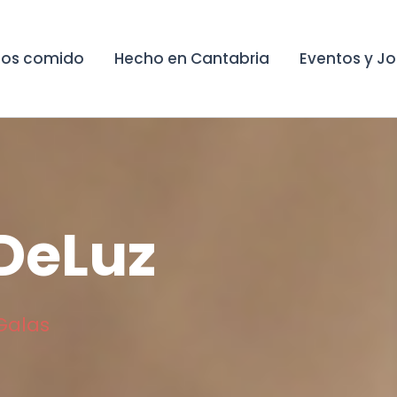
os comido
Hecho en Cantabria
Eventos y J
 DeLuz
Galas