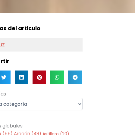
f
as del articulo
uz
tir
as
ías
s globales
a
(55)
Aragón
(48)
Astillero
(20)