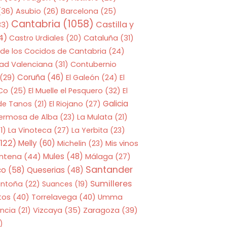
(36)
Asubio
(26)
Barcelona
(25)
Cantabria
(1058)
Castilla y
33)
4)
Castro Urdiales
(20)
Cataluña
(31)
 de los Cocidos de Cantabria
(24)
ad Valenciana
(31)
Contubernio
Coruña
(46)
(29)
El Galeón
(24)
El
 Co
(25)
El Muelle el Pesquero
(32)
El
Galicia
 de Tanos
(21)
El Riojano
(27)
Hermosa de Alba
(23)
La Mulata
(21)
1)
La Vinoteca
(27)
La Yerbita
(23)
122)
Melly
(60)
Mis vinos
Michelin
(23)
entena
(44)
Mules
(48)
Málaga
(27)
Santander
co
(58)
Queserias
(48)
Sumilleres
antoña
(22)
Suances
(19)
tos
(40)
Torrelavega
(40)
Umma
Zaragoza
(39)
ncia
(21)
Vizcaya
(35)
)