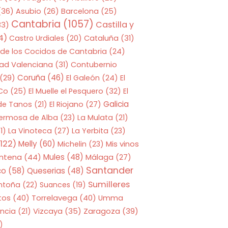
(36)
Asubio
(26)
Barcelona
(25)
Cantabria
(1057)
Castilla y
33)
4)
Castro Urdiales
(20)
Cataluña
(31)
 de los Cocidos de Cantabria
(24)
ad Valenciana
(31)
Contubernio
Coruña
(46)
(29)
El Galeón
(24)
El
 Co
(25)
El Muelle el Pesquero
(32)
El
Galicia
 de Tanos
(21)
El Riojano
(27)
Hermosa de Alba
(23)
La Mulata
(21)
1)
La Vinoteca
(27)
La Yerbita
(23)
122)
Melly
(60)
Mis vinos
Michelin
(23)
entena
(44)
Mules
(48)
Málaga
(27)
Santander
co
(58)
Queserias
(48)
Sumilleres
ntoña
(22)
Suances
(19)
tos
(40)
Torrelavega
(40)
Umma
Zaragoza
(39)
ncia
(21)
Vizcaya
(35)
)