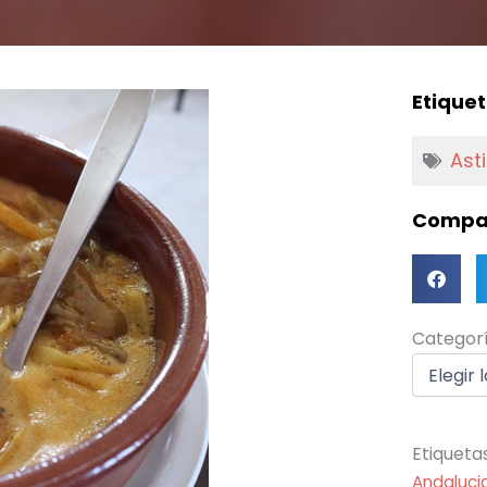
Etiquet
Asti
Compar
Categorí
Categor
Etiqueta
Andaluci