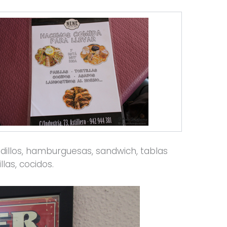
adillos, hamburguesas, sandwich, tablas
las, cocidos.