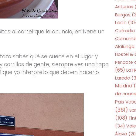
Asturias
Burgos
(
Leon
(10
Cofradia
tos al cartel que le anuncia, en Nené un
Comunid
Alalunga
Hostel &
tazo sabes qué se cuece en el lugar y
Pericote
 corrillos de gente, siempre ves una tapa
(65)
La 
sí que yo interpreto que deben hacerlo
Laredo
(3
Madrid
(
de cuar
Pais Vas
(361)
Sa
(108)
Tin
(34)
Vale
Álava
(20