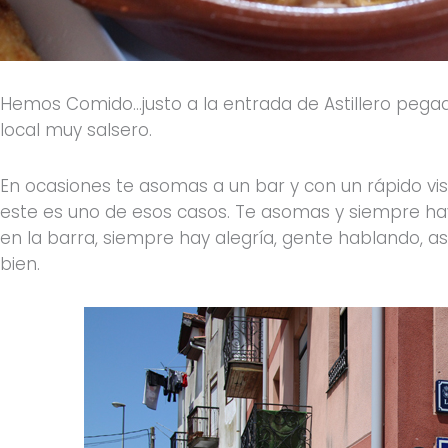
Hemos Comido…justo a la entrada de Astillero pegadi
local muy salsero.
En ocasiones te asomas a un bar y con un rápido vis
este es uno de esos casos. Te asomas y siempre hay
en la barra, siempre hay alegría, gente hablando, a
bien.