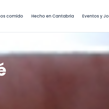
os comido
Hecho en Cantabria
Eventos y J
é