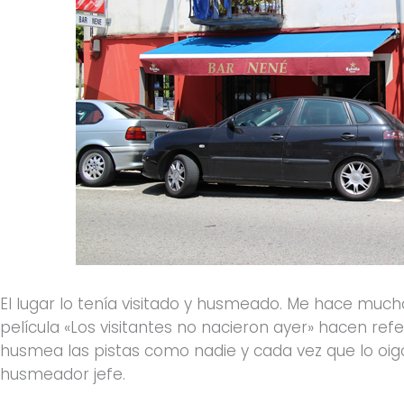
El lugar lo tenía visitado y husmeado. Me hace much
película «Los visitantes no nacieron ayer» hacen ref
husmea las pistas como nadie y cada vez que lo oig
husmeador jefe.