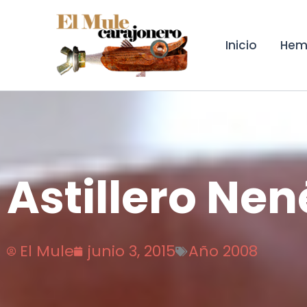
Ir
al
contenido
Inicio
Hem
Astillero Nen
El Mule
junio 3, 2015
Año 2008