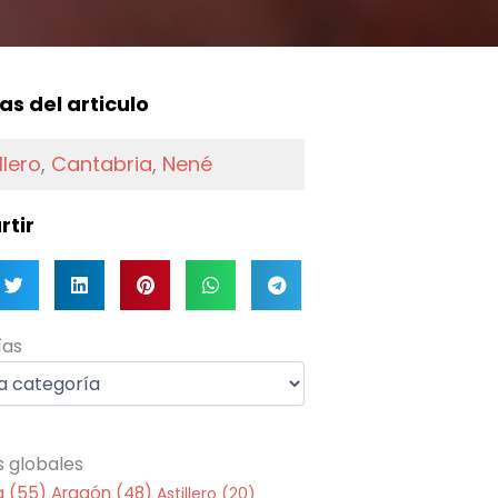
f
as del articulo
llero
,
Cantabria
,
Nené
tir
as
ías
s globales
a
(55)
Aragón
(48)
Astillero
(20)