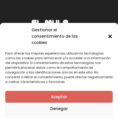
Gestionar el
consentimiento de las
cookies
Para ofrecer las mejores experiencias, utilizamos tecnologías
como las cookies para almacenar y/o acceder a la información
Email
del dispositivo. El consentimiento de estas tecnologías nos
permitirá procesar datos como el comportamiento de
mule@mulecarajonero.com
navegación o las identificaciones únicas en este sitio. No
consentir o retirar el consentimiento, puede afectar negativamente
a ciertas características y funciones.
Síguenos en redes sociales
F
T
Y
I
Aceptar
a
w
o
n
c
i
u
s
Denegar
e
t
t
t
b
t
u
a