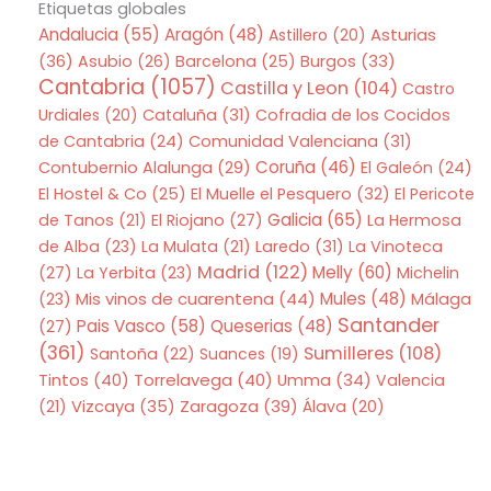
Etiquetas globales
Andalucia
(55)
Aragón
(48)
Asturias
Astillero
(20)
(36)
Asubio
(26)
Barcelona
(25)
Burgos
(33)
Cantabria
(1057)
Castilla y Leon
(104)
Castro
Urdiales
(20)
Cataluña
(31)
Cofradia de los Cocidos
de Cantabria
(24)
Comunidad Valenciana
(31)
Coruña
(46)
Contubernio Alalunga
(29)
El Galeón
(24)
El Hostel & Co
(25)
El Muelle el Pesquero
(32)
El Pericote
Galicia
(65)
de Tanos
(21)
El Riojano
(27)
La Hermosa
de Alba
(23)
La Mulata
(21)
Laredo
(31)
La Vinoteca
Madrid
(122)
Melly
(60)
(27)
La Yerbita
(23)
Michelin
Mis vinos de cuarentena
(44)
Mules
(48)
(23)
Málaga
Santander
Pais Vasco
(58)
Queserias
(48)
(27)
(361)
Sumilleres
(108)
Santoña
(22)
Suances
(19)
Tintos
(40)
Torrelavega
(40)
Umma
(34)
Valencia
Zaragoza
(39)
(21)
Vizcaya
(35)
Álava
(20)