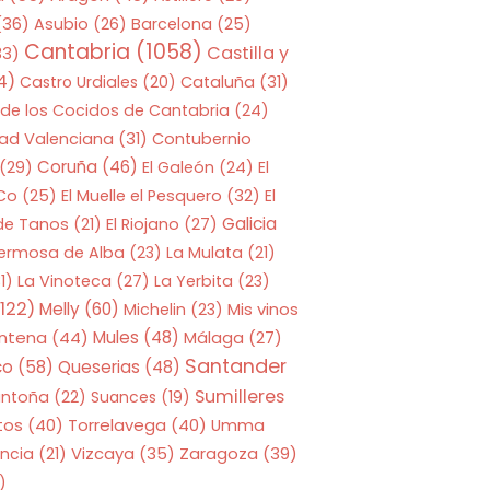
(36)
Asubio
(26)
Barcelona
(25)
Cantabria
(1058)
Castilla y
33)
4)
Castro Urdiales
(20)
Cataluña
(31)
 de los Cocidos de Cantabria
(24)
ad Valenciana
(31)
Contubernio
Coruña
(46)
(29)
El Galeón
(24)
El
 Co
(25)
El Muelle el Pesquero
(32)
El
Galicia
 de Tanos
(21)
El Riojano
(27)
Hermosa de Alba
(23)
La Mulata
(21)
1)
La Vinoteca
(27)
La Yerbita
(23)
122)
Melly
(60)
Mis vinos
Michelin
(23)
entena
(44)
Mules
(48)
Málaga
(27)
Santander
co
(58)
Queserias
(48)
Sumilleres
antoña
(22)
Suances
(19)
tos
(40)
Torrelavega
(40)
Umma
Zaragoza
(39)
ncia
(21)
Vizcaya
(35)
)