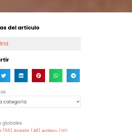
f
as del articulo
rid
tir
as
ías
s globales
a
(55)
Aragón
(48)
Astillero
(20)