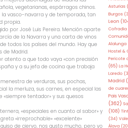
Asturias
añola, vegetarianas, espárragos chinos.
e la vasco-navarra y de temporada, tan
Burgos
(
Leon
(10
d propia.
gido por José Luis Pereira. Mención aparte
Cofradia
arcía de la Navarra y una carta de vinos
Comunid
de todos los países del mundo. Hay que
Alalunga
s de Madrid.
Hostel &
or atento a que todo vaya «con precisión
Pericote
(65)
España y a su jefa de cocina que trabaja
La 
Laredo
(3
Madrid
(
 menestra de verduras, sus pochas,
de cuar
al la merluza, sus carnes, en especial las
re «siempre tentador» y sus quesos
Pais Vas
(362)
S
rnera, «especiales en cuanto al sabor» y
(108)
Tin
agreta «irreprochable» «excelente»
(34)
Vale
guiso de ciervo, nos gusto mucho, pero yo
Álava
(20