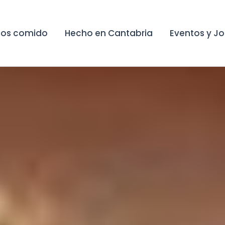
os comido
Hecho en Cantabria
Eventos y J