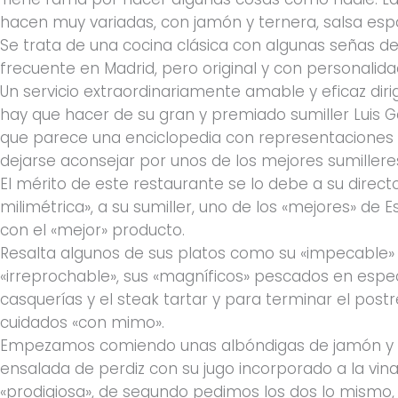
hacen muy variadas, con jamón y ternera, salsa esp
Se trata de una cocina clásica con algunas señas d
frecuente en Madrid, pero original y con personalida
Un servicio extraordinariamente amable y eficaz diri
hay que hacer de su gran y premiado sumiller Luis G
que parece una enciclopedia con representaciones 
dejarse aconsejar por unos de los mejores sumillere
El mérito de este restaurante se lo debe a su direct
milimétrica», a su sumiller, uno de los «mejores» de 
con el «mejor» producto.
Resalta algunos de sus platos como su «impecable»
«irreprochable», sus «magníficos» pescados en especi
casquerías y el steak tartar y para terminar el post
cuidados «con mimo».
Empezamos comiendo unas albóndigas de jamón y te
ensalada de perdiz con su jugo incorporado a la vin
«prodigiosa», de segundo pedimos los dos lo mismo, 