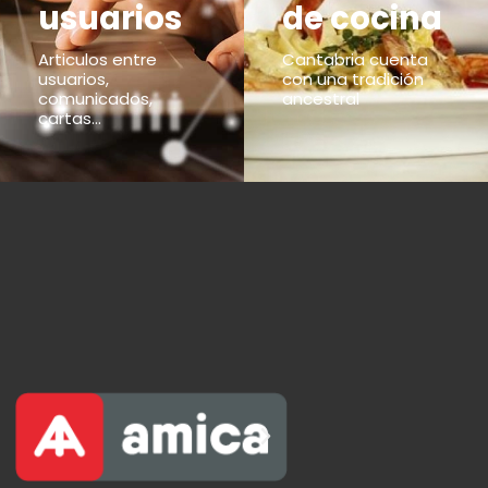
usuarios
de cocina
Articulos entre
Cantabria cuenta
usuarios,
con una tradición
comunicados,
ancestral
cartas...