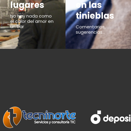
lugares
en las
tinieblas
No hay nada como
el calor del amor en
un bar
Comentarios,
sugerencias...