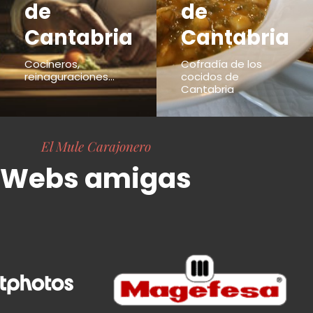
de
de
Cantabria
Cantabria
Cocineros,
Cofradía de los
reinaguraciones...
cocidos de
Cantabria
El Mule Carajonero
Webs amigas