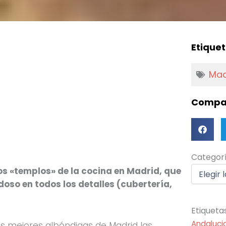
Etiquet
Mad
Compar
Categorí
Categor
os «templos» de la cocina en Madrid, que
doso en todos los detalles (cubertería,
Etiqueta
Andaluci
s mejores albóndigas de Madrid las