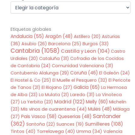
Etiquetas globales
Andalucia
(55)
Aragón
(48)
Asturias
Astillero
(20)
(36)
Asubio
(26)
Barcelona
(25)
Burgos
(33)
Cantabria
(1058)
Castilla y Leon
(104)
Castro
Urdiales
(20)
Cataluña
(31)
Cofradia de los Cocidos
de Cantabria
(24)
Comunidad Valenciana
(31)
Coruña
(46)
Contubernio Alalunga
(29)
El Galeón
(24)
El Hostel & Co
(25)
El Muelle el Pesquero
(32)
El Pericote
Galicia
(65)
de Tanos
(21)
El Riojano
(27)
La Hermosa
de Alba
(23)
La Mulata
(21)
Laredo
(31)
La Vinoteca
Madrid
(122)
Melly
(60)
(27)
La Yerbita
(23)
Michelin
Mis vinos de cuarentena
(44)
Mules
(48)
(23)
Málaga
Santander
Pais Vasco
(58)
Queserias
(48)
(27)
(362)
Sumilleres
(108)
Santoña
(22)
Suances
(19)
Tintos
(40)
Torrelavega
(40)
Umma
(34)
Valencia