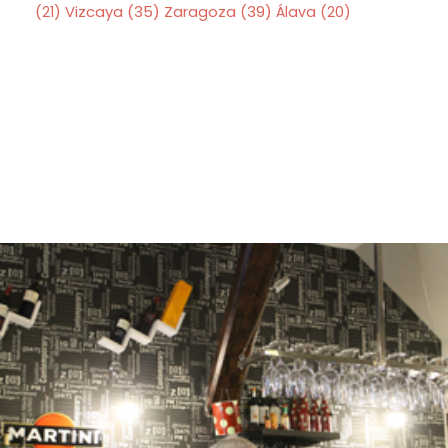
Zaragoza
(39)
(21)
Vizcaya
(35)
Álava
(20)