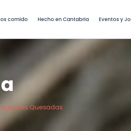
os comido
Hecho en Cantabria
Eventos y J
ña
Yogoures Quesadas