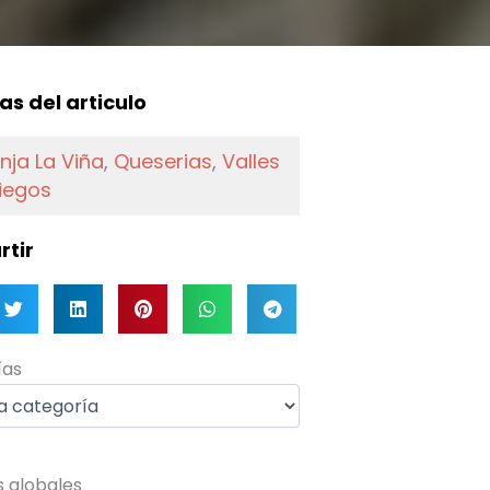
f
as del articulo
nja La Viña
,
Queserias
,
Valles
iegos
tir
as
ías
s globales