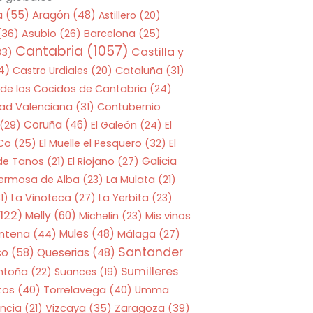
a
(55)
Aragón
(48)
Astillero
(20)
(36)
Asubio
(26)
Barcelona
(25)
Cantabria
(1057)
Castilla y
33)
4)
Castro Urdiales
(20)
Cataluña
(31)
 de los Cocidos de Cantabria
(24)
ad Valenciana
(31)
Contubernio
Coruña
(46)
(29)
El Galeón
(24)
El
 Co
(25)
El Muelle el Pesquero
(32)
El
Galicia
 de Tanos
(21)
El Riojano
(27)
Hermosa de Alba
(23)
La Mulata
(21)
1)
La Vinoteca
(27)
La Yerbita
(23)
122)
Melly
(60)
Mis vinos
Michelin
(23)
entena
(44)
Mules
(48)
Málaga
(27)
Santander
co
(58)
Queserias
(48)
Sumilleres
ntoña
(22)
Suances
(19)
tos
(40)
Torrelavega
(40)
Umma
Zaragoza
(39)
ncia
(21)
Vizcaya
(35)