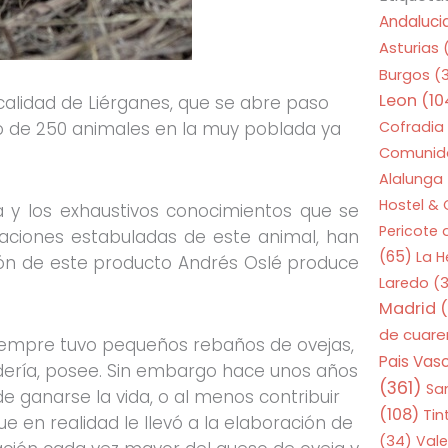
Andaluci
Asturias
Burgos
(
Leon
(10
alidad de Liérganes, que se abre paso
o de 250 animales en la muy poblada ya
Cofradia
Comunid
Alalunga
Hostel &
 y los exhaustivos conocimientos que se
Pericote
aciones estabuladas de este animal, han
(65)
La 
ción de este producto Andrés Oslé produce
Laredo
(3
Madrid
(
de cuar
 siempre tuvo pequeños rebaños de ovejas,
Pais Vas
dería, posee. Sin embargo hace unos años
(361)
Sa
e ganarse la vida, o al menos contribuir
(108)
Tin
ue en realidad le llevó a la elaboración de
(34)
Vale