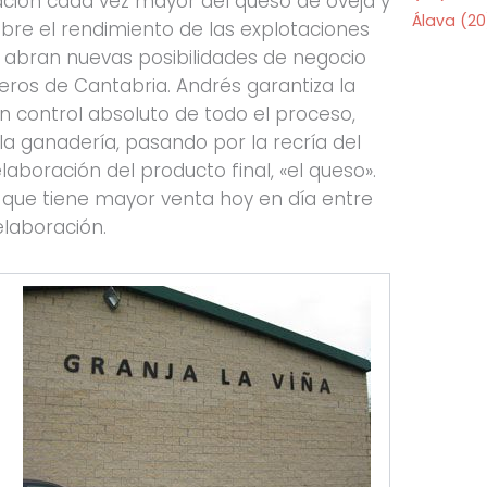
iación cada vez mayor del queso de oveja y
Álava
(20
re el rendimiento de las explotaciones
 abran nuevas posibilidades de negocio
ros de Cantabria. Andrés garantiza la
 un control absoluto de todo el proceso,
a ganadería, pasando por la recría del
aboración del producto final, «el queso».
s que tiene mayor venta hoy en día entre
laboración.