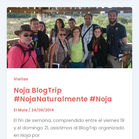
Visitas
Noja BlogTrip
#NojaNaturalmente #Noja
El Mule
/
24/09/2014
El fin de semana, comprendido entre el viernes 19
y el domingo 21, asistimos al BlogTrip organizado
en Noja por