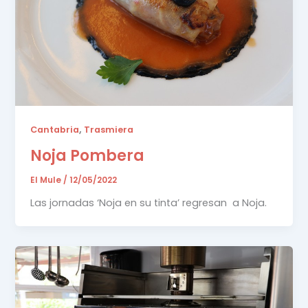
,
Cantabria
Trasmiera
Noja Pombera
El Mule
/
12/05/2022
Las jornadas ‘Noja en su tinta’ regresan a Noja.