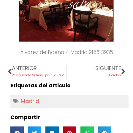
Álvarez de Baena 4 Madrid 915613935
Prev
Ne
ANTERIOR
SIGUIENTE
Restaurante Sidrería parrilla La Veguca
Horcher
Etiquetas del articulo
Madrid
Compartir