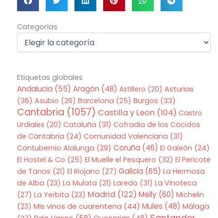
Categorías
Categorías
Etiquetas globales
Andalucia
(55)
Aragón
(48)
Asturias
Astillero
(20)
(36)
Asubio
(26)
Barcelona
(25)
Burgos
(33)
Cantabria
(1057)
Castilla y Leon
(104)
Castro
Urdiales
(20)
Cataluña
(31)
Cofradia de los Cocidos
de Cantabria
(24)
Comunidad Valenciana
(31)
Coruña
(46)
Contubernio Alalunga
(29)
El Galeón
(24)
El Hostel & Co
(25)
El Muelle el Pesquero
(32)
El Pericote
Galicia
(65)
de Tanos
(21)
El Riojano
(27)
La Hermosa
de Alba
(23)
La Mulata
(21)
Laredo
(31)
La Vinoteca
Madrid
(122)
Melly
(60)
(27)
La Yerbita
(23)
Michelin
Mis vinos de cuarentena
(44)
Mules
(48)
(23)
Málaga
Santander