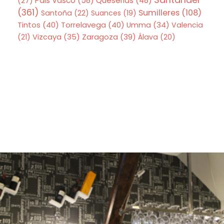
Pais Vasco
(58)
Queserias
(48)
(27)
(361)
Sumilleres
(108)
Santoña
(22)
Suances
(19)
Tintos
(40)
Torrelavega
(40)
Umma
(34)
Valencia
Zaragoza
(39)
(21)
Vizcaya
(35)
Álava
(20)