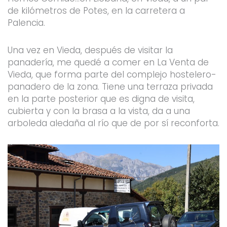
de kilómetros de Potes, en la carretera a
Palencia.
Una vez en Vieda, después de visitar la
panadería, me quedé a comer en La Venta de
Vieda, que forma parte del complejo hostelero-
panadero de la zona. Tiene una terraza privada
en la parte posterior que es digna de visita,
cubierta y con la brasa a la vista, da a una
arboleda aledaña al río que de por sí reconforta.