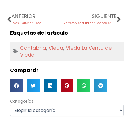
Prev
Ne
ANTERIOR
SIGUIENTE
Lola’s Peruvian Food
Jarrete y costilla de tudanca en Selores, mi asignatura pendiente
Etiquetas del articulo
Cantabria
,
Vieda
,
Vieda La Venta de
Vieda
Compartir
Categorías
Categorías