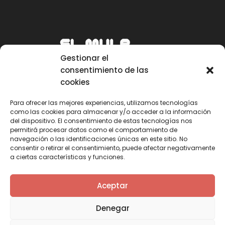
Gestionar el
consentimiento de las
cookies
Para ofrecer las mejores experiencias, utilizamos tecnologías
como las cookies para almacenar y/o acceder a la información
Email
del dispositivo. El consentimiento de estas tecnologías nos
permitirá procesar datos como el comportamiento de
mule@mulecarajonero.com
navegación o las identificaciones únicas en este sitio. No
consentir o retirar el consentimiento, puede afectar negativamente
a ciertas características y funciones.
Síguenos en redes sociales
F
T
Y
I
Aceptar
a
w
o
n
c
i
u
s
Denegar
e
t
t
t