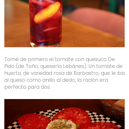
Tomé de primero el tomate con quesuco De
Pido (de Toño, quesería Lebánes). Un tomate de
huerta, de variedad rosa de Barbastro, que le iba
al queso como anillo al dedo, la ración era
perfecta para dos.