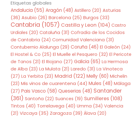
Etiquetas globales
Andalucia
(55)
Aragón
(48)
Asturias
Astillero
(20)
(36)
Asubio
(26)
Barcelona
(25)
Burgos
(33)
Cantabria
(1057)
Castilla y Leon
(104)
Castro
Urdiales
(20)
Cataluña
(31)
Cofradia de los Cocidos
de Cantabria
(24)
Comunidad Valenciana
(31)
Coruña
(46)
Contubernio Alalunga
(29)
El Galeón
(24)
El Hostel & Co
(25)
El Muelle el Pesquero
(32)
El Pericote
Galicia
(65)
de Tanos
(21)
El Riojano
(27)
La Hermosa
de Alba
(23)
La Mulata
(21)
Laredo
(31)
La Vinoteca
Madrid
(122)
Melly
(60)
(27)
La Yerbita
(23)
Michelin
Mis vinos de cuarentena
(44)
Mules
(48)
(23)
Málaga
Santander
Pais Vasco
(58)
Queserias
(48)
(27)
(361)
Sumilleres
(108)
Santoña
(22)
Suances
(19)
Tintos
(40)
Torrelavega
(40)
Umma
(34)
Valencia
Zaragoza
(39)
(21)
Vizcaya
(35)
Álava
(20)