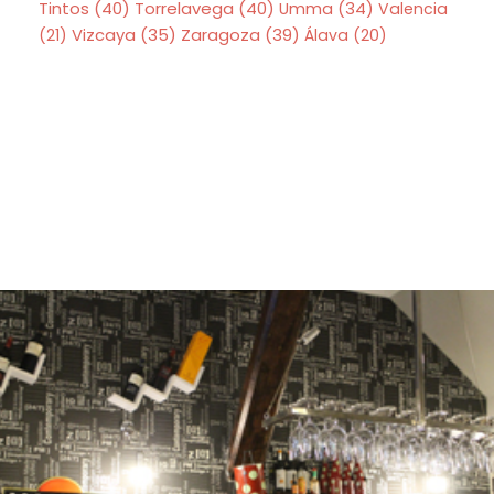
Tintos
(40)
Torrelavega
(40)
Umma
(34)
Valencia
Zaragoza
(39)
(21)
Vizcaya
(35)
Álava
(20)