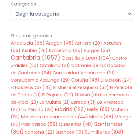
Categorías
Categorías
Etiquetas globales
Andalucia
(55)
Aragón
(48)
Asturias
Astillero
(20)
(36)
Asubio
(26)
Barcelona
(25)
Burgos
(33)
Cantabria
(1057)
Castilla y Leon
(104)
Castro
Urdiales
(20)
Cataluña
(31)
Cofradia de los Cocidos
de Cantabria
(24)
Comunidad Valenciana
(31)
Coruña
(46)
Contubernio Alalunga
(29)
El Galeón
(24)
El Hostel & Co
(25)
El Muelle el Pesquero
(32)
El Pericote
Galicia
(65)
de Tanos
(21)
El Riojano
(27)
La Hermosa
de Alba
(23)
La Mulata
(21)
Laredo
(31)
La Vinoteca
Madrid
(122)
Melly
(60)
(27)
La Yerbita
(23)
Michelin
Mis vinos de cuarentena
(44)
Mules
(48)
(23)
Málaga
Santander
Pais Vasco
(58)
Queserias
(48)
(27)
(361)
Sumilleres
(108)
Santoña
(22)
Suances
(19)