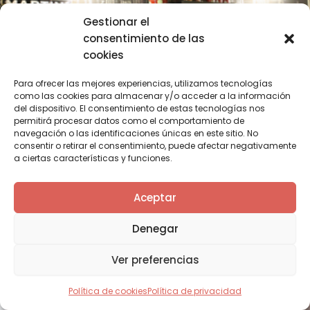
Gestionar el
consentimiento de las
cookies
Bares que lugares
Para ofrecer las mejores experiencias, utilizamos tecnologías
No hay nada como el calor del amor en un bar
como las cookies para almacenar y/o acceder a la información
del dispositivo. El consentimiento de estas tecnologías nos
permitirá procesar datos como el comportamiento de
navegación o las identificaciones únicas en este sitio. No
consentir o retirar el consentimiento, puede afectar negativamente
a ciertas características y funciones.
Aceptar
Denegar
Ver preferencias
Política de cookies
Política de privacidad
Rebuznos en las tinieblas