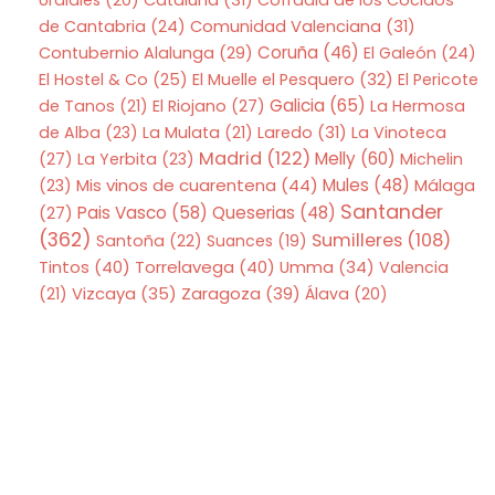
Urdiales
(20)
Cataluña
(31)
Cofradia de los Cocidos
de Cantabria
(24)
Comunidad Valenciana
(31)
Coruña
(46)
Contubernio Alalunga
(29)
El Galeón
(24)
El Hostel & Co
(25)
El Muelle el Pesquero
(32)
El Pericote
Galicia
(65)
de Tanos
(21)
El Riojano
(27)
La Hermosa
de Alba
(23)
La Mulata
(21)
Laredo
(31)
La Vinoteca
Madrid
(122)
Melly
(60)
(27)
La Yerbita
(23)
Michelin
Mis vinos de cuarentena
(44)
Mules
(48)
(23)
Málaga
Santander
Pais Vasco
(58)
Queserias
(48)
(27)
(362)
Sumilleres
(108)
Santoña
(22)
Suances
(19)
Tintos
(40)
Torrelavega
(40)
Umma
(34)
Valencia
Zaragoza
(39)
(21)
Vizcaya
(35)
Álava
(20)