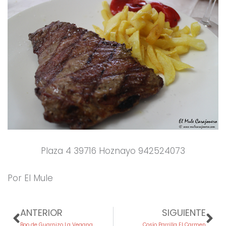
Plaza 4 39716 Hoznayo 942524073
Por El Mule
Prev
Ne
ANTERIOR
SIGUIENTE
Boo de Guarnizo La Vegana
Cosío Parrilla El Carmen