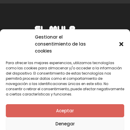
Gestionar el
consentimiento de las
cookies
Para ofrecer las mejores experiencias, utilizamos tecnologías
como las cookies para almacenar y/o acceder a la información
Email
del dispositivo. El consentimiento de estas tecnologías nos
permitirá procesar datos como el comportamiento de
mule@mulecarajonero.com
navegación o las identificaciones únicas en este sitio. No
consentir o retirar el consentimiento, puede afectar negativamente
a ciertas características y funciones.
Síguenos en redes sociales
F
T
Y
I
Aceptar
a
w
o
n
c
i
u
s
Denegar
e
t
t
t