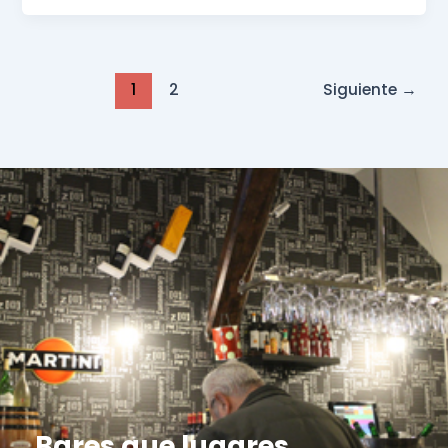
1
2
Siguiente
→
Bares que lugares