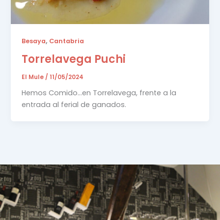
,
Besaya
Cantabria
Torrelavega Puchi
El Mule
/
11/05/2024
Hemos Comido…en Torrelavega, frente a la
entrada al ferial de ganados.