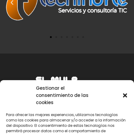
Gestionar el
consentimiento de las
cookies
Para ofrecer las mejores experiencias, utilizamos tecnologías
como las cookies para almacenar y/o acceder a la información
Email
del dispositivo. El consentimiento de estas tecnologías nos
permitirá procesar datos como el comportamiento de