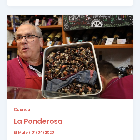
Cuenca
La Ponderosa
El Mule
/
01/04/2020