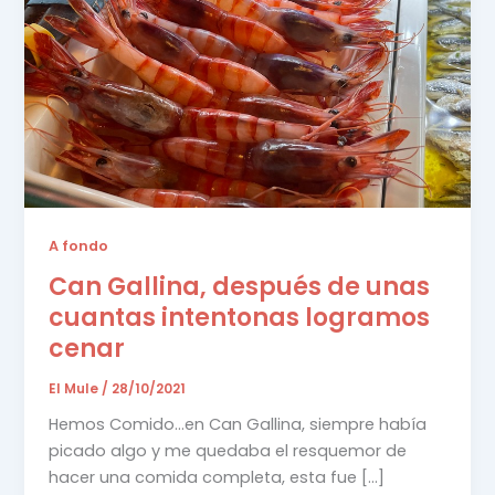
A fondo
Can Gallina, después de unas
cuantas intentonas logramos
cenar
El Mule
/
28/10/2021
Hemos Comido…en Can Gallina, siempre había
picado algo y me quedaba el resquemor de
hacer una comida completa, esta fue […]