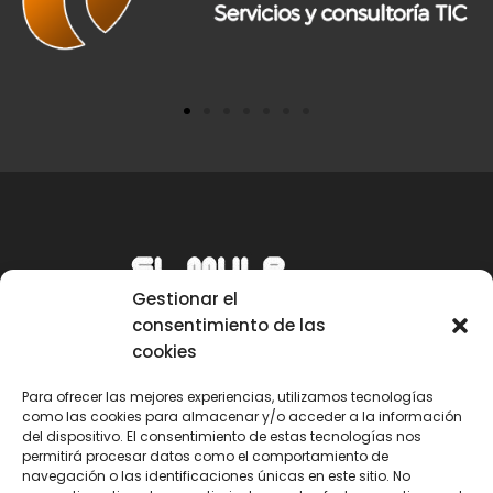
Gestionar el
consentimiento de las
cookies
Para ofrecer las mejores experiencias, utilizamos tecnologías
como las cookies para almacenar y/o acceder a la información
Email
del dispositivo. El consentimiento de estas tecnologías nos
permitirá procesar datos como el comportamiento de
mule@mulecarajonero.com
navegación o las identificaciones únicas en este sitio. No