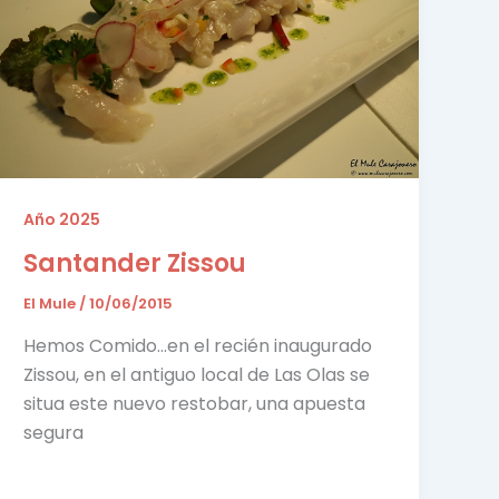
Año 2025
Santander Zissou
El Mule
/
10/06/2015
Hemos Comido…en el recién inaugurado
Zissou, en el antiguo local de Las Olas se
situa este nuevo restobar, una apuesta
segura