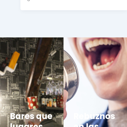
Bares que
Rebuznos
lugares
en las