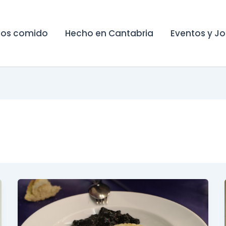
os comido
Hecho en Cantabria
Eventos y J