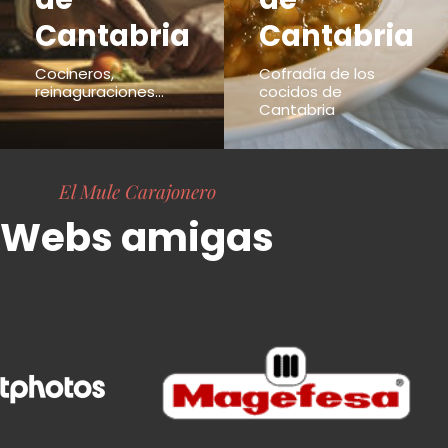
Cantabria
Cantabria
Cocineros,
Cofradía de los
reinaguraciones...
cocidos de
Cantabria
El Mule Carajonero
Webs amigas