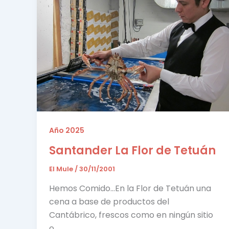
Año 2025
Santander La Flor de Tetuán
El Mule
/
30/11/2001
Hemos Comido…En la Flor de Tetuán una
cena a base de productos del
Cantábrico, frescos como en ningún sitio
o