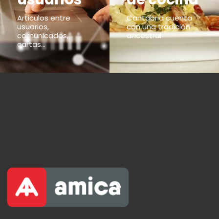
Articulos entre
Cantabria cuenta
usuarios,
con una tradición
comunicados,
ancestral
cartas...