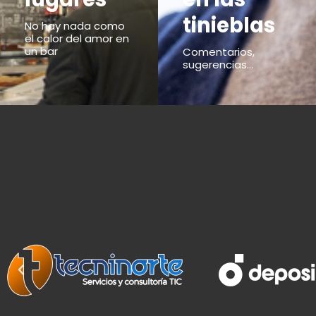
tinieblas
No hay nada como
el calor del amor en
un bar
Comentarios,
sugerencias...