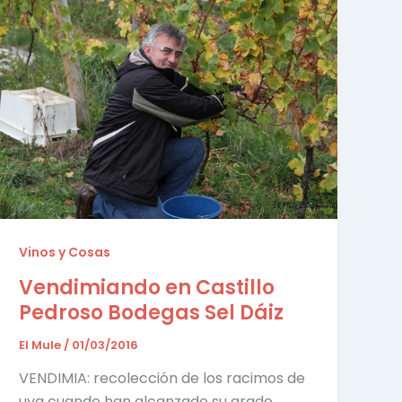
Vinos y Cosas
Vendimiando en Castillo
Pedroso Bodegas Sel Dáiz
El Mule
/
01/03/2016
VENDIMIA: recolección de los racimos de
uva cuando han alcanzado su grado