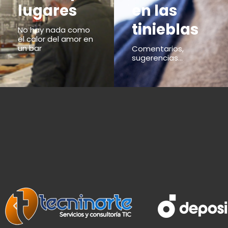
lugares
en las
tinieblas
No hay nada como
el calor del amor en
un bar
Comentarios,
sugerencias...