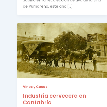
Sabino en la recolección de uva de la viña
de Pumareña, este año […]
Vinos y Cosas
Industria cervecera en
Cantabria