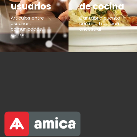
usuarios
de cocina
Articulos entre
Cantabria cuenta
usuarios,
con una tradición
comunicados,
ancestral
cartas...