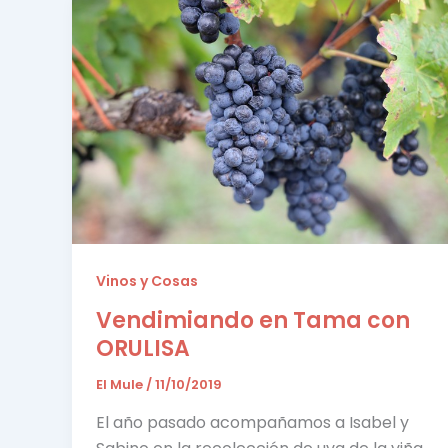
Vinos y Cosas
Vendimiando en Tama con
ORULISA
El Mule
/
11/10/2019
El año pasado acompañamos a Isabel y