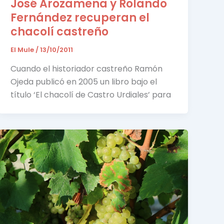
José Arozamena y Rolando
Fernández recuperan el
chacolí castreño
El Mule
/
13/10/2011
Cuando el historiador castreño Ramón
Ojeda publicó en 2005 un libro bajo el
título ‘El chacolí de Castro Urdiales’ para