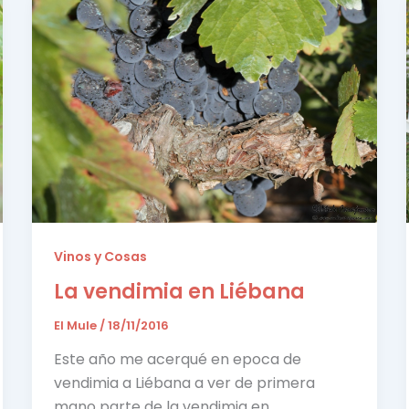
Vinos y Cosas
La vendimia en Liébana
El Mule
/
18/11/2016
Este año me acerqué en epoca de
vendimia a Liébana a ver de primera
mano parte de la vendimia en