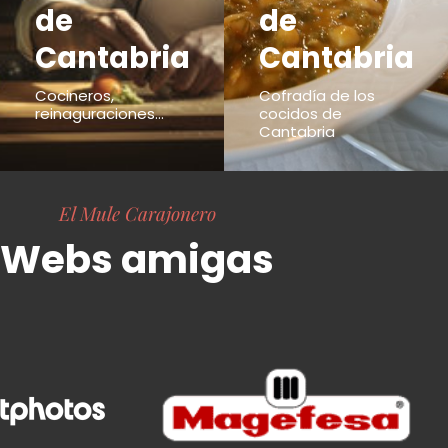
de
de
Cantabria
Cantabria
Cocineros,
Cofradía de los
reinaguraciones...
cocidos de
Cantabria
El Mule Carajonero
Webs amigas