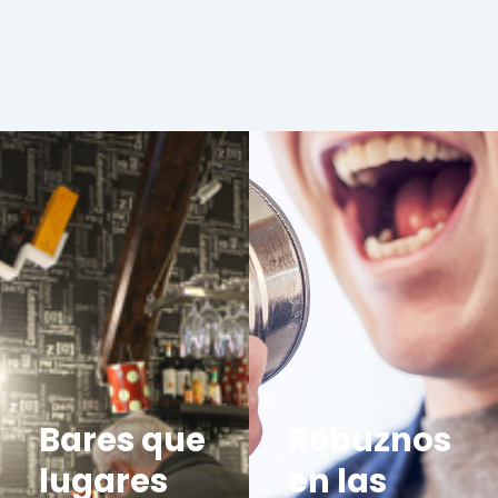
Bares que
Rebuznos
lugares
en las