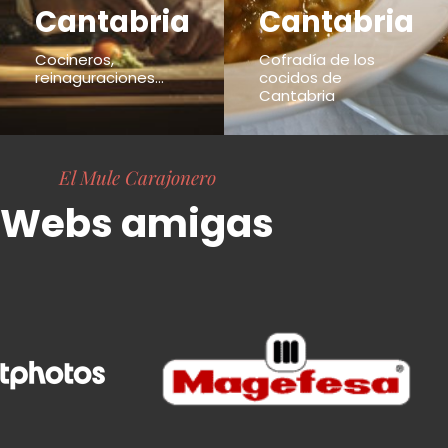
Cantabria
Cantabria
Cocineros,
Cofradía de los
reinaguraciones...
cocidos de
Cantabria
El Mule Carajonero
Webs amigas