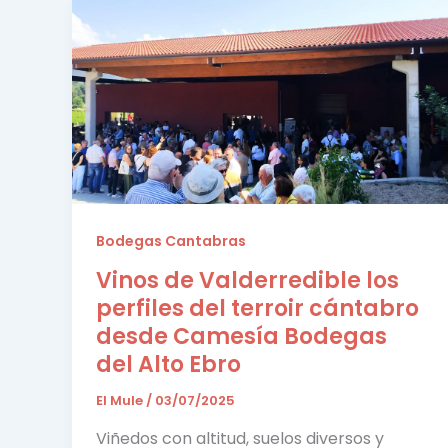
Bodegas Cantabras
Vinos de Valderredible los
perfiles del terroir cántabro
desde Camesía Bodegas
del Alto Ebro
El Mule
/
03/07/2025
Viñedos con altitud, suelos diversos y