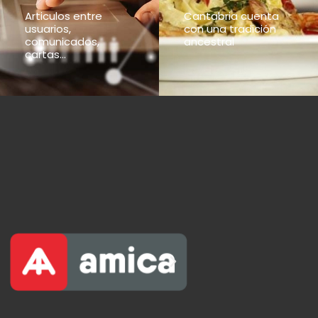
Articulos entre
Cantabria cuenta
usuarios,
con una tradición
comunicados,
ancestral
cartas...