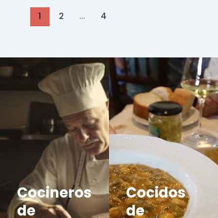
1
2
…
4
Cocineros
Cocidos
de
de