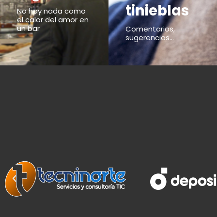
tinieblas
No hay nada como
el calor del amor en
un bar
Comentarios,
sugerencias...