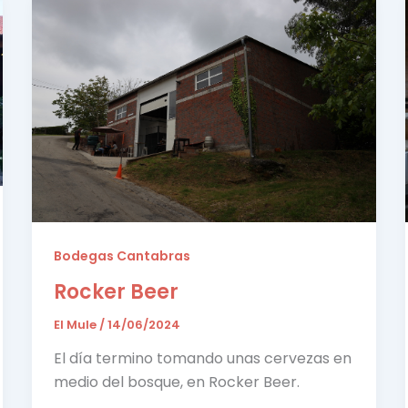
Bodegas Cantabras
Rocker Beer
El Mule
/
14/06/2024
El día termino tomando unas cervezas en
medio del bosque, en Rocker Beer.