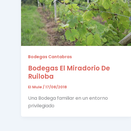
Bodegas Cantabras
Bodegas El Miradorio De
Ruiloba
El Mule
/
17/08/2018
Una Bodega familiar en un entorno
privilegiado