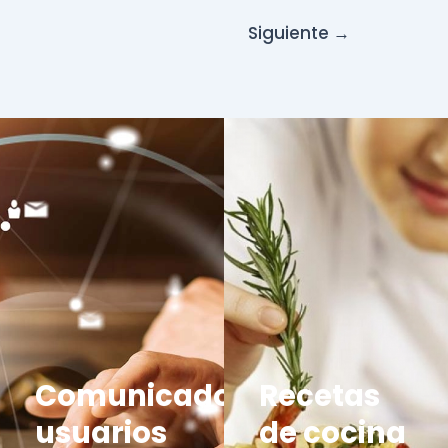
Siguiente
→
Comunicados
Recetas
usuarios
de cocina