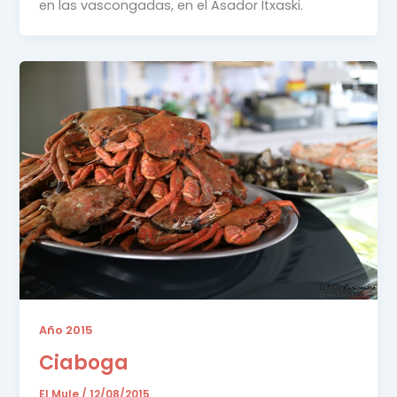
en las vascongadas, en el Asador Itxaski.
Año 2015
Ciaboga
El Mule
/
12/08/2015