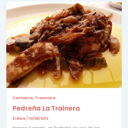
,
Cantabria
Trasmiera
Pedreña La Trainera
El Mule
/
10/08/2012