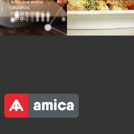
Articulos entre
Cantabria cuenta
usuarios,
con una tradición
comunicados,
ancestral
cartas...