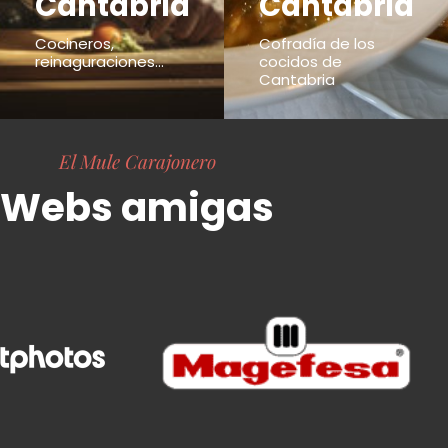
Cantabria
Cantabria
Cocineros,
Cofradía de los
reinaguraciones...
cocidos de
Cantabria
El Mule Carajonero
Webs amigas