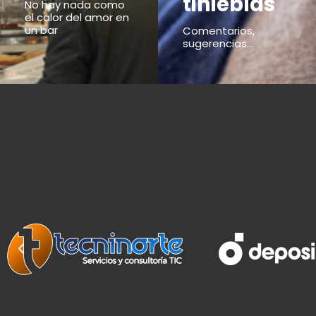
tinieblas
No hay nada como
el calor del amor en
un bar
Comentarios,
sugerencias...