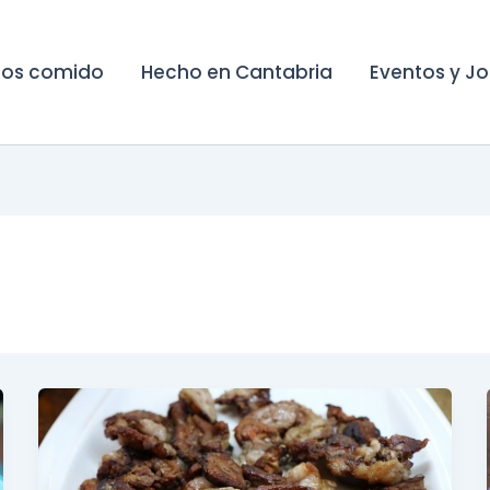
os comido
Hecho en Cantabria
Eventos y J