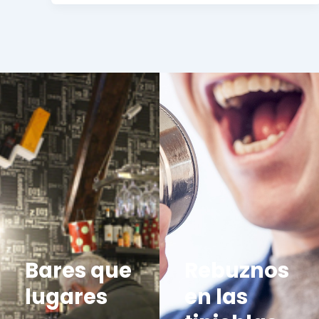
Bares que
Rebuznos
lugares
en las