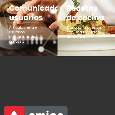
Comunicados
Recetas
usuarios
de cocina
Articulos entre
Cantabria cuenta
usuarios,
con una tradición
comunicados,
ancestral
cartas...