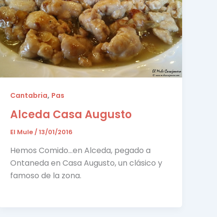
,
Cantabria
Pas
Alceda Casa Augusto
El Mule
/
13/01/2016
Hemos Comido…en Alceda, pegado a
Ontaneda en Casa Augusto, un clásico y
famoso de la zona.