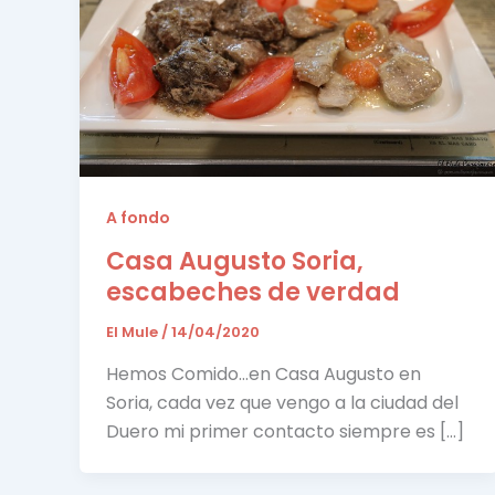
A fondo
Casa Augusto Soria,
escabeches de verdad
El Mule
/
14/04/2020
Hemos Comido…en Casa Augusto en
Soria, cada vez que vengo a la ciudad del
Duero mi primer contacto siempre es […]