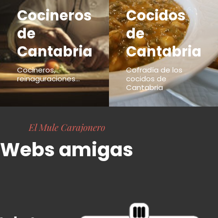
Cocineros
Cocidos
de
de
Cantabria
Cantabria
Cocineros,
Cofradía de los
reinaguraciones...
cocidos de
Cantabria
El Mule Carajonero
Webs amigas