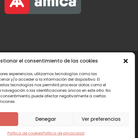
stionar el consentimiento de las cookies
jores experiencias, utilizamos tecnologías como las
lítica de privacidad
nar y/o acceder a la información del dispositivo. El
estas tecnologías nos permitirá procesar datos como el
avegación o las identificaciones únicas en este sitio. No
lítica de cookies (UE)
 el consentimiento, puede afectar negativamente a ciertas
unciones.
ntacta con nosotros
Denegar
Ver preferencias
Política de cookies
Política de privacidad