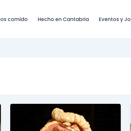
os comido
Hecho en Cantabria
Eventos y J