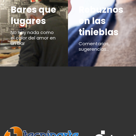
Bares que
Rebuznos
lugares
en las
tinieblas
No hay nada como
el calor del amor en
un bar
Comentarios,
sugerencias...