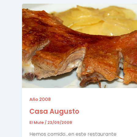
Año 2008
Casa Augusto
El Mule
/
23/09/2008
Hemos comido…en este restaurante