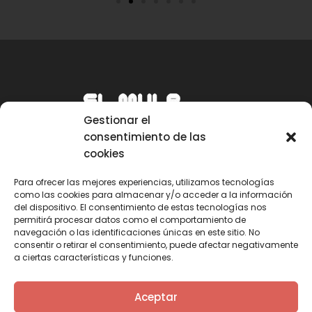
Gestionar el
consentimiento de las
cookies
Para ofrecer las mejores experiencias, utilizamos tecnologías
como las cookies para almacenar y/o acceder a la información
Email
del dispositivo. El consentimiento de estas tecnologías nos
permitirá procesar datos como el comportamiento de
mule@mulecarajonero.com
navegación o las identificaciones únicas en este sitio. No
consentir o retirar el consentimiento, puede afectar negativamente
a ciertas características y funciones.
Síguenos en redes sociales
F
T
Y
I
Aceptar
a
w
o
n