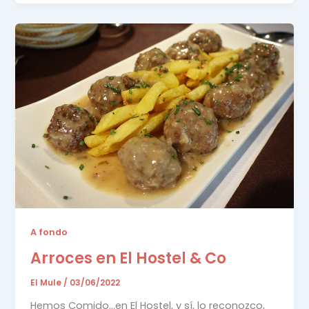
A fondo
Arroces en El Hostel & Co
El Mule
/
03/06/2022
Hemos Comido…en El Hostel, y sí, lo reconozco,