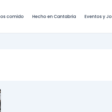
os comido
Hecho en Cantabria
Eventos y J