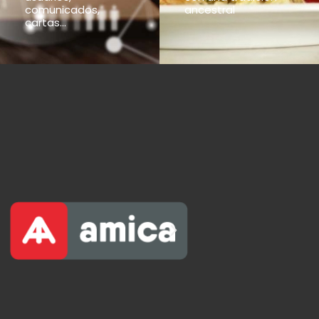
comunicados,
ancestral
cartas...