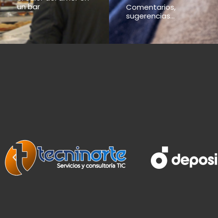
un bar
Comentarios,
sugerencias...