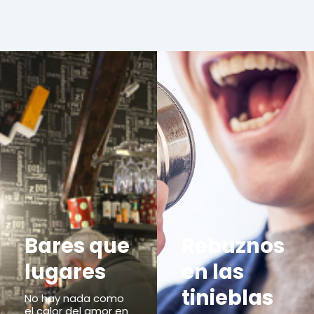
Bares que
Rebuznos
lugares
en las
tinieblas
No hay nada como
el calor del amor en