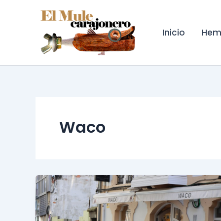
Ir
al
contenido
Inicio
Hem
Waco