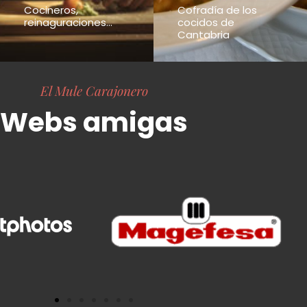
Cocineros,
Cofradía de los
reinaguraciones...
cocidos de
Cantabria
El Mule Carajonero
Webs amigas