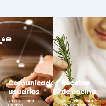
Comunicados
Recetas
usuarios
de cocina
Articulos entre
Cantabria cuenta
usuarios,
con una tradición