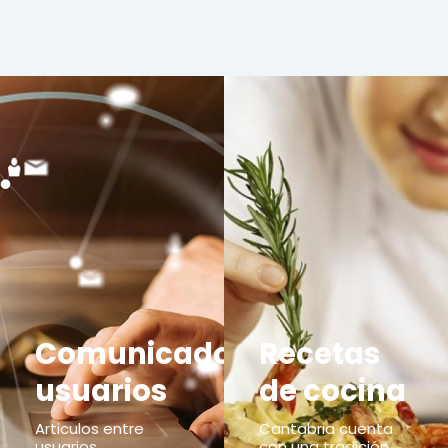
Comunicados
Recetas
usuarios
de cocina
Articulos entre
Cantabria cuenta
usuarios,
con una tradición