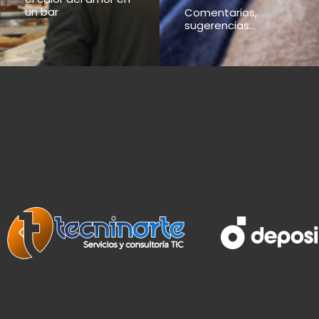
un bar
Comentarios,
sugerencias...