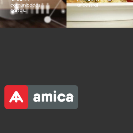
comunicados,
ancestral
cartas...