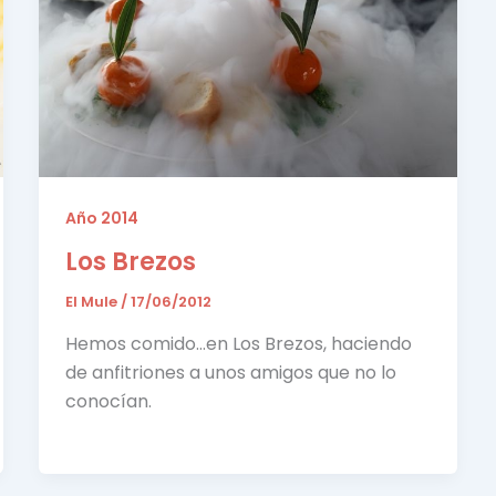
Año 2014
Los Brezos
El Mule
/
17/06/2012
Hemos comido…en Los Brezos, haciendo
de anfitriones a unos amigos que no lo
conocían.