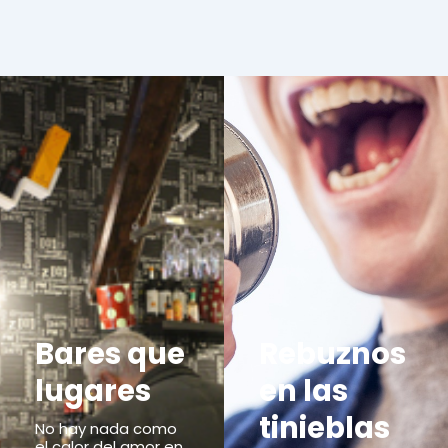
Bares que
Rebuznos
lugares
en las
tinieblas
No hay nada como
el calor del amor en