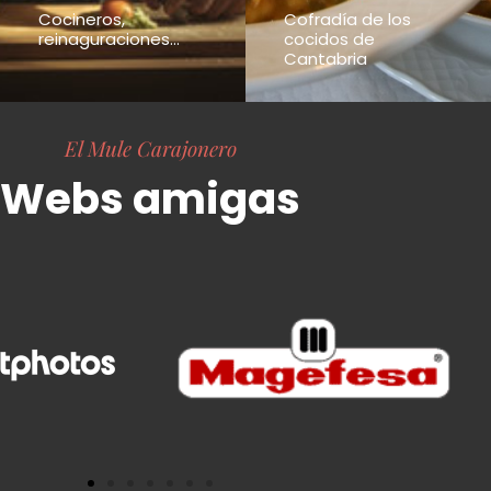
Cocineros,
Cofradía de los
reinaguraciones...
cocidos de
Cantabria
El Mule Carajonero
Webs amigas