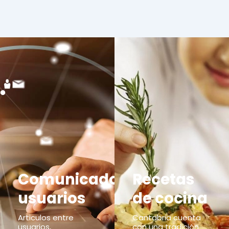
Comunicados
Recetas
usuarios
de cocina
Articulos entre
Cantabria cuenta
usuarios,
con una tradición