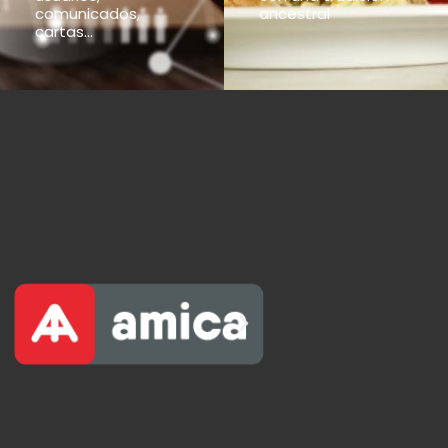
comunicados,
ancestral
cartas...