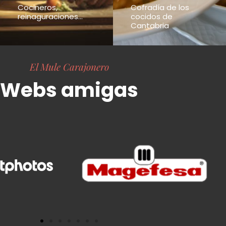
Cocineros,
Cofradía de los
reinaguraciones...
cocidos de
Cantabria
El Mule Carajonero
Webs amigas