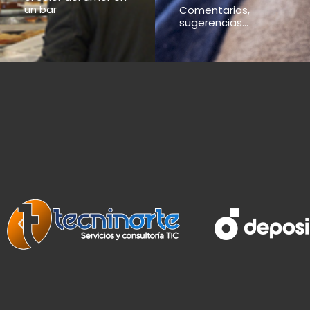
un bar
Comentarios,
sugerencias...