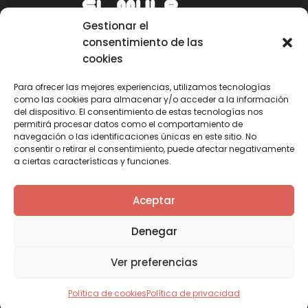
Gestionar el
consentimiento de las
cookies
Para ofrecer las mejores experiencias, utilizamos tecnologías
como las cookies para almacenar y/o acceder a la información
Email
del dispositivo. El consentimiento de estas tecnologías nos
permitirá procesar datos como el comportamiento de
mule@mulecarajonero.com
navegación o las identificaciones únicas en este sitio. No
consentir o retirar el consentimiento, puede afectar negativamente
a ciertas características y funciones.
Síguenos en redes sociales
F
T
Y
I
Aceptar
a
w
o
n
c
i
u
s
Denegar
e
t
t
t
b
t
u
a
Ver preferencias
o
e
b
g
o
r
e
r
k
a
Política de cookies
Política de privacidad