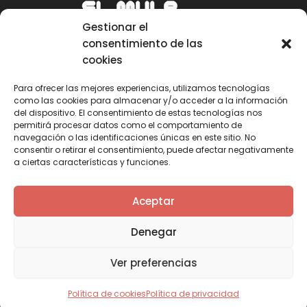
Gestionar el
consentimiento de las
cookies
Para ofrecer las mejores experiencias, utilizamos tecnologías
como las cookies para almacenar y/o acceder a la información
Email
del dispositivo. El consentimiento de estas tecnologías nos
permitirá procesar datos como el comportamiento de
mule@mulecarajonero.com
navegación o las identificaciones únicas en este sitio. No
consentir o retirar el consentimiento, puede afectar negativamente
a ciertas características y funciones.
Síguenos en redes sociales
F
T
Y
I
Aceptar
a
w
o
n
c
i
u
s
Denegar
e
t
t
t
b
t
u
a
Ver preferencias
o
e
b
g
o
r
e
r
k
a
Política de cookies
Política de privacidad