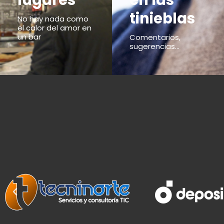
lugares
en las
tinieblas
No hay nada como
el calor del amor en
un bar
Comentarios,
sugerencias...