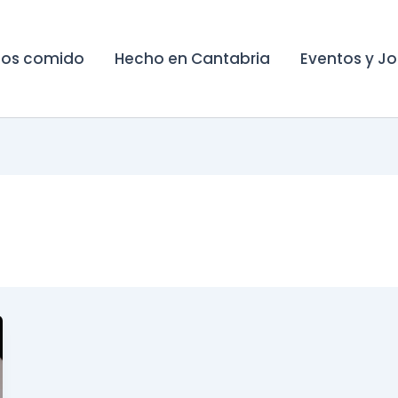
os comido
Hecho en Cantabria
Eventos y J