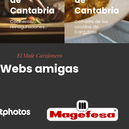
de
de
Cantabria
Cantabria
Cocineros,
Cofradía de los
reinaguraciones...
cocidos de
Cantabria
El Mule Carajonero
Webs amigas