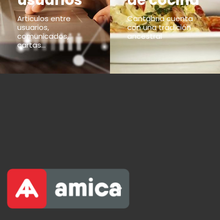
usuarios
de cocina
Articulos entre
Cantabria cuenta
usuarios,
con una tradición
comunicados,
ancestral
cartas...