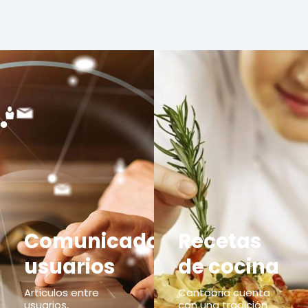
Comunicados
Recetas
usuarios
de cocina
Articulos entre
Cantabria cuenta
usuarios,
con una tradición