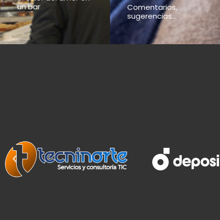
un bar
Comentarios,
sugerencias...