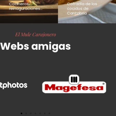
Cocineros,
Cofradía de los
reinaguraciones...
cocidos de
Cantabria
El Mule Carajonero
Webs amigas