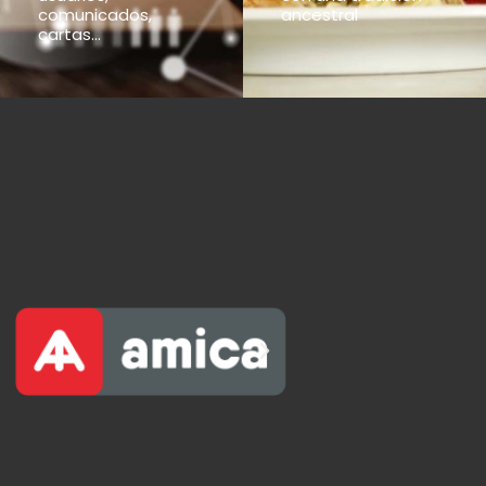
comunicados,
ancestral
cartas...