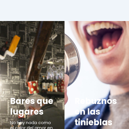
Bares que
Rebuznos
lugares
en las
tinieblas
No hay nada como
el calor del amor en