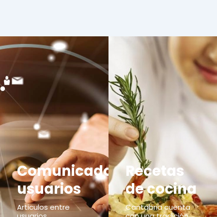
Comunicados
Recetas
usuarios
de cocina
Articulos entre
Cantabria cuenta
usuarios,
con una tradición