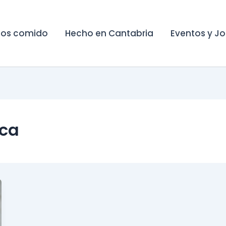
os comido
Hecho en Cantabria
Eventos y J
uca