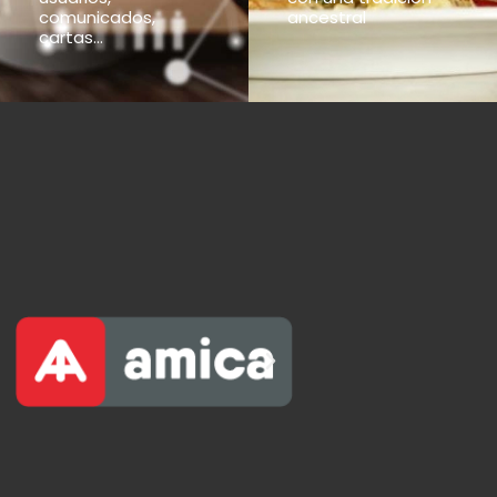
comunicados,
ancestral
cartas...