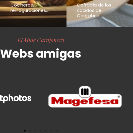
Cocineros,
Cofradía de los
reinaguraciones...
cocidos de
Cantabria
El Mule Carajonero
Webs amigas