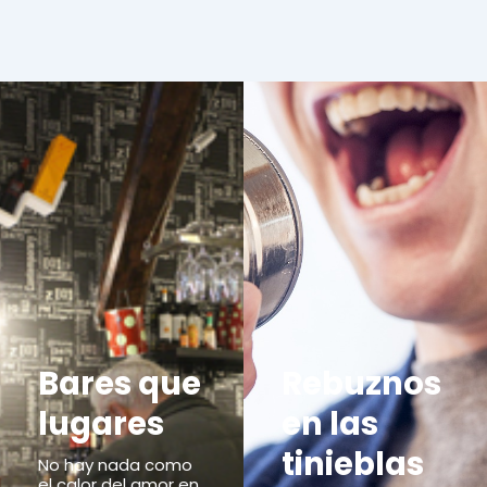
Bares que
Rebuznos
lugares
en las
tinieblas
No hay nada como
el calor del amor en