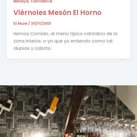
,
Besaya
Cantabria
Viérnoles Mesón El Horno
El Mule
/
30/11/2001
Hemos Comido…el menú típico cántabro de la
zona interior, o yo que yo entiendo como tal:
alubias y cabrito.