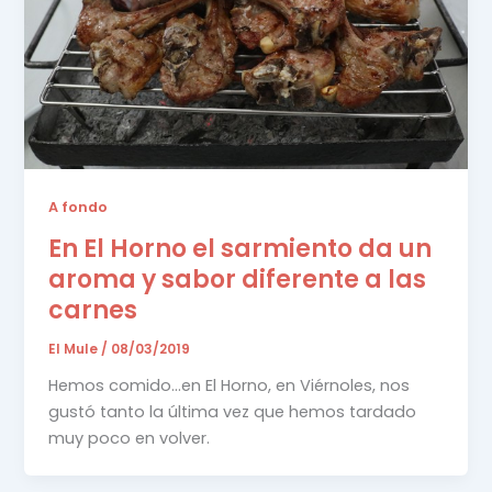
A fondo
En El Horno el sarmiento da un
aroma y sabor diferente a las
carnes
El Mule
/
08/03/2019
Hemos comido…en El Horno, en Viérnoles, nos
gustó tanto la última vez que hemos tardado
muy poco en volver.