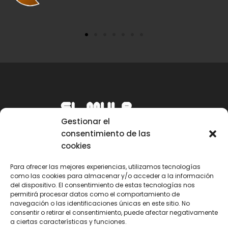
Gestionar el
consentimiento de las
cookies
Para ofrecer las mejores experiencias, utilizamos tecnologías
como las cookies para almacenar y/o acceder a la información
Email
del dispositivo. El consentimiento de estas tecnologías nos
permitirá procesar datos como el comportamiento de
mule@mulecarajonero.com
navegación o las identificaciones únicas en este sitio. No
consentir o retirar el consentimiento, puede afectar negativamente
a ciertas características y funciones.
Síguenos en redes sociales