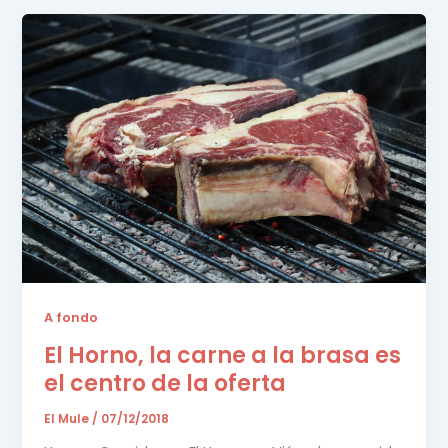
A fondo
El Horno, la carne a la brasa es
el centro de la oferta
El Mule
/
07/12/2018