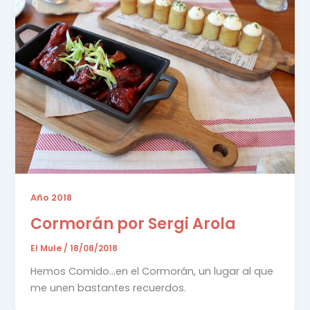
Año 2018
Cormorán por Sergi Arola
El Mule
/
18/08/2018
Hemos Comido…en el Cormorán, un lugar al que
me unen bastantes recuerdos.