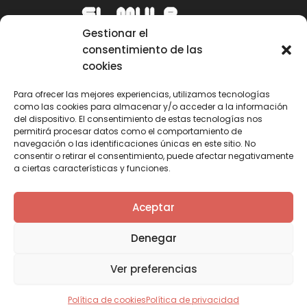
Gestionar el
consentimiento de las
cookies
Para ofrecer las mejores experiencias, utilizamos tecnologías
como las cookies para almacenar y/o acceder a la información
Email
del dispositivo. El consentimiento de estas tecnologías nos
permitirá procesar datos como el comportamiento de
mule@mulecarajonero.com
navegación o las identificaciones únicas en este sitio. No
consentir o retirar el consentimiento, puede afectar negativamente
a ciertas características y funciones.
Síguenos en redes sociales
F
T
Y
I
Aceptar
a
w
o
n
c
i
u
s
Denegar
e
t
t
t
b
t
u
a
Ver preferencias
o
e
b
g
o
r
e
r
k
a
Política de cookies
Política de privacidad