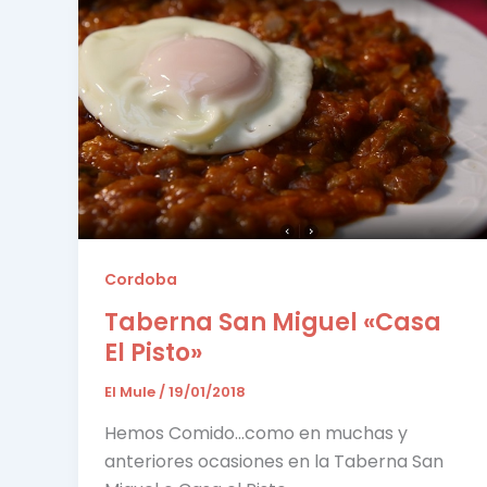
Cordoba
Taberna San Miguel «Casa
El Pisto»
El Mule
/
19/01/2018
Hemos Comido…como en muchas y
anteriores ocasiones en la Taberna San