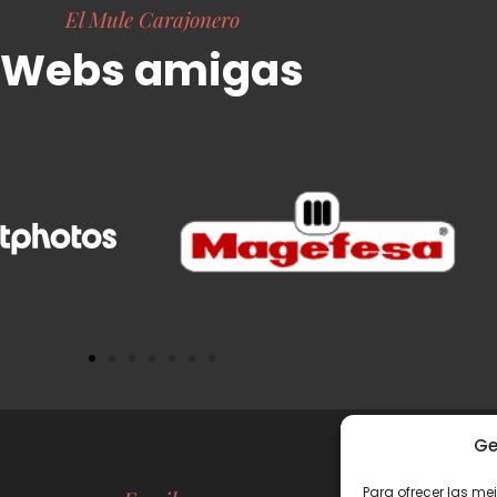
El Mule Carajonero
Webs amigas
Ge
Para ofrecer las me