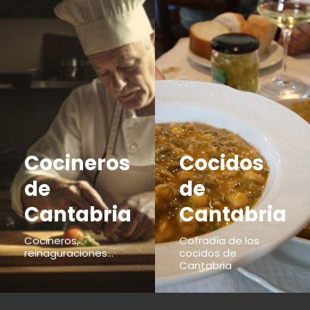
Cocineros
Cocidos
de
de
Cantabria
Cantabria
Cocineros,
Cofradía de los
reinaguraciones...
cocidos de
Cantabria