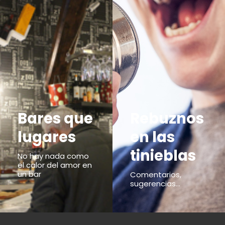
Bares que
Rebuznos
lugares
en las
tinieblas
No hay nada como
el calor del amor en
un bar
Comentarios,
sugerencias...