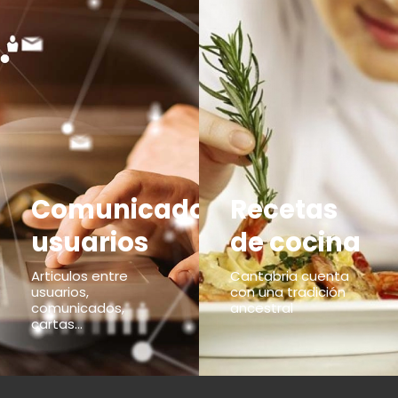
Comunicados
Recetas
usuarios
de cocina
Articulos entre
Cantabria cuenta
usuarios,
con una tradición
comunicados,
ancestral
cartas...