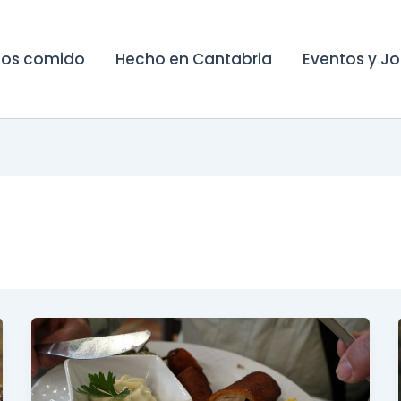
os comido
Hecho en Cantabria
Eventos y J