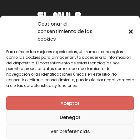
Gestionar el
consentimiento de las
cookies
Para ofrecer las mejores experiencias, utilizamos tecnologías
como las cookies para almacenar y/o acceder a la información
Email
del dispositivo. El consentimiento de estas tecnologías nos
permitirá procesar datos como el comportamiento de
mule@mulecarajonero.com
navegación o las identificaciones únicas en este sitio. No
consentir o retirar el consentimiento, puede afectar negativamente
a ciertas características y funciones.
Síguenos en redes sociales
F
T
Y
I
Aceptar
a
w
o
n
c
i
u
s
Denegar
e
t
t
t
b
t
u
a
Ver preferencias
o
e
b
g