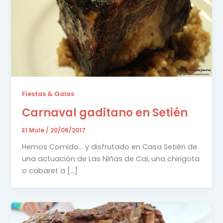
Fiestas & Galas
Carnaval gaditano en Setién
El Mule
/
20/06/2017
Hemos Comido… y disfrutado en Casa Setién de
una actuación de Las Niñas de Cai, una chirigota
o cabaret a […]