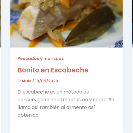
Pescados y mariscos
Bonito en Escabeche
El Mule
/
19/05/2020
El escabeche es un método de
conservación de alimentos en vinagre. Se
llama así también al alimento así
obtenido.