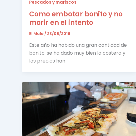
Pescados y mariscos
Como embotar bonito y no
morir en el intento
El Mule
/
23/08/2016
Este año ha habido una gran cantidad de
bonito, se ha dado muy bien la costera y
los precios han