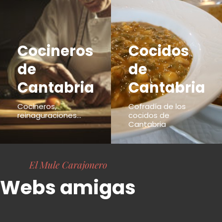
Cocineros
Cocidos
de
de
Cantabria
Cantabria
Cocineros,
Cofradía de los
reinaguraciones...
cocidos de
Cantabria
El Mule Carajonero
Webs amigas