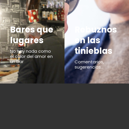
Bares que
Rebuznos
lugares
en las
tinieblas
No hay nada como
el calor del amor en
un bar
Comentarios,
sugerencias...