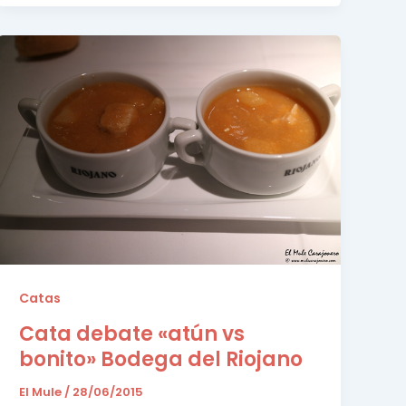
Catas
Cata debate «atún vs
bonito» Bodega del Riojano
El Mule
/
28/06/2015