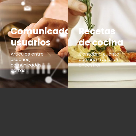
Comunicados
Recetas
usuarios
de cocina
Articulos entre
Cantabria cuenta
usuarios,
con una tradición
comunicados,
ancestral
cartas...