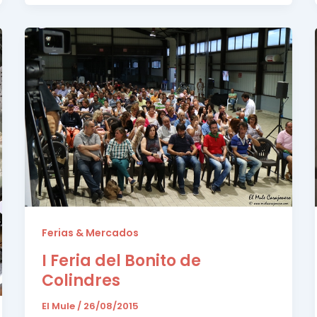
Ferias & Mercados
I Feria del Bonito de
Colindres
El Mule
/
26/08/2015