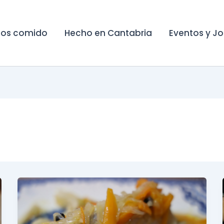
os comido
Hecho en Cantabria
Eventos y J